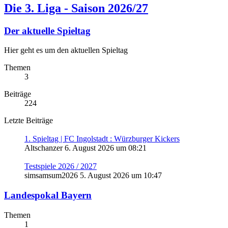
Die 3. Liga - Saison 2026/27
Der aktuelle Spieltag
Hier geht es um den aktuellen Spieltag
Themen
3
Beiträge
224
Letzte Beiträge
1. Spieltag | FC Ingolstadt : Würzburger Kickers
Altschanzer
6. August 2026 um 08:21
Testspiele 2026 / 2027
simsamsum2026
5. August 2026 um 10:47
Landespokal Bayern
Themen
1