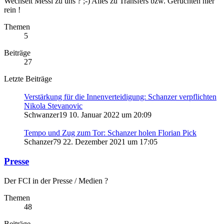
Wechselt Messi zu uns ? ;-) Alles zu Transfers bzw. Gerüchten hier
rein !
Themen
5
Beiträge
27
Letzte Beiträge
Verstärkung für die Innenverteidigung: Schanzer verpflichten
Nikola Stevanovic
Schwanzer19
10. Januar 2022 um 20:09
Tempo und Zug zum Tor: Schanzer holen Florian Pick
Schanzer79
22. Dezember 2021 um 17:05
Presse
Der FCI in der Presse / Medien ?
Themen
48
Beiträge