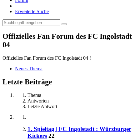
Forum
Erweiterte Suche
Offizielles Fan Forum des FC Ingolstadt
04
Offizielles Fan Forum des FC Ingolstadt 04 !
Neues Thema
Letzte Beiträge
Thema
Antworten
Letzte Antwort
1. Spieltag | FC Ingolstadt : Würzburger
Kickers
22