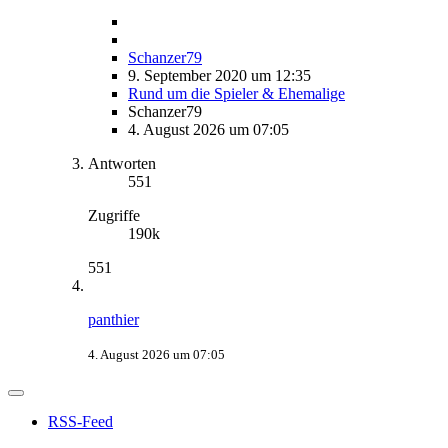
Schanzer79
9. September 2020 um 12:35
Rund um die Spieler & Ehemalige
Schanzer79
4. August 2026 um 07:05
Antworten
551
Zugriffe
190k
551
panthier
4. August 2026 um 07:05
RSS-Feed