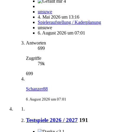
4
unsuwe
4. Mai 2026 um 13:16
Spieleraufstellung / Kaderplanung
unsuwe
6. August 2026 um 07:01
Antworten
699
Zugriffe
79k
699
Schanzer88
6. August 2026 um 07:01
Testspiele 2026 / 2027
191
1