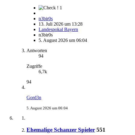
1
n3bir0s
13. Juli 2026 um 13:28
Landespokal Bayern
n3bir0s
5. August 2026 um 06:04
Antworten
94
Zugriffe
6,7k
94
Gord3n
5. August 2026 um 06:04
Ehemalige Schanzer Spieler
551