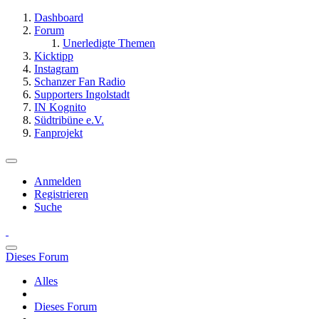
Dashboard
Forum
Unerledigte Themen
Kicktipp
Instagram
Schanzer Fan Radio
Supporters Ingolstadt
IN Kognito
Südtribüne e.V.
Fanprojekt
Anmelden
Registrieren
Suche
Dieses Forum
Alles
Dieses Forum