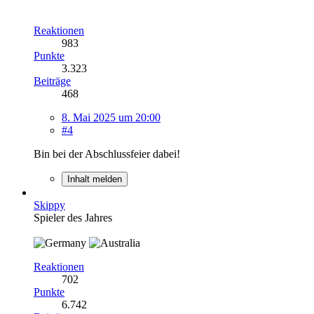
Reaktionen
983
Punkte
3.323
Beiträge
468
8. Mai 2025 um 20:00
#4
Bin bei der Abschlussfeier dabei!
Inhalt melden
Skippy
Spieler des Jahres
Reaktionen
702
Punkte
6.742