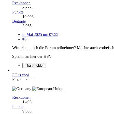
Reaktionen
3.388
Punkte
19.008
Beiträge
3.065
9. Mai 2025 um 07:55
#6
Wie erkenne ich die Forumsteilnehmer? Möchte auch vorbeisc
Spielt man hier der HSV
Inhalt melden
FC is cool
Fußballikone
Reaktionen
1.493
Punkte
9.303