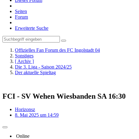
Dieses Forum
Seiten
Forum
Erweiterte Suche
Offizielles Fan Forum des FC Ingolstadt 04
Sonstiges
[ Archiv ]
Die 3. Liga - Saison 2024/25
Der aktuelle Spieltag
FCI - SV Wehen Wiesbanden SA 16:30
Horizonsz
8. Mai 2025 um 14:59
Online