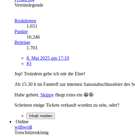
Vereinslegende
Reaktionen
1.651
Punkte
10.246
Beiträge
1.703
8. Mai 2025 um 17:19
#3
Jop! Trotzdem gebe ich mir die Ehre!
Ab 15.30 h im Fantreff zur internen Saisonabschlussfeier de
Habe gehört,
Skippy
fliegt extra ein 😁🤪
Scheinen einige Tickets verkauft worden zu sein, oder?
Inhalt melden
Online
williweiß
Torschützenkönig