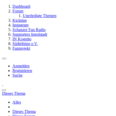
Dashboard
Forum
Unerledigte Themen
Kicktipp
Instagram
Schanzer Fan Radio
Supporters Ingolstadt
IN Kognito
Südtribüne e.V.
Fanprojekt
Anmelden
Registrieren
Suche
Dieses Thema
Alles
Dieses Thema