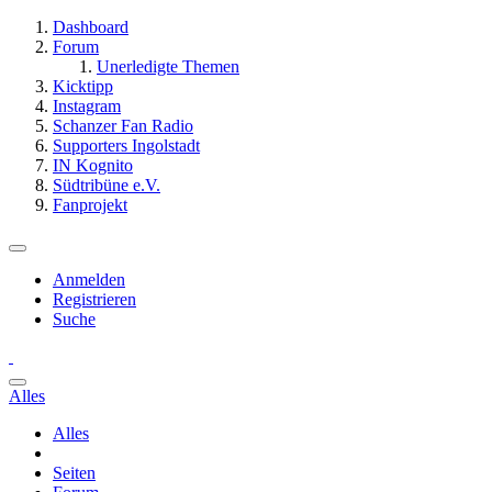
Dashboard
Forum
Unerledigte Themen
Kicktipp
Instagram
Schanzer Fan Radio
Supporters Ingolstadt
IN Kognito
Südtribüne e.V.
Fanprojekt
Anmelden
Registrieren
Suche
Alles
Alles
Seiten