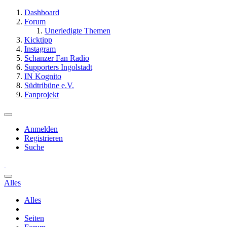
Dashboard
Forum
Unerledigte Themen
Kicktipp
Instagram
Schanzer Fan Radio
Supporters Ingolstadt
IN Kognito
Südtribüne e.V.
Fanprojekt
Anmelden
Registrieren
Suche
Alles
Alles
Seiten