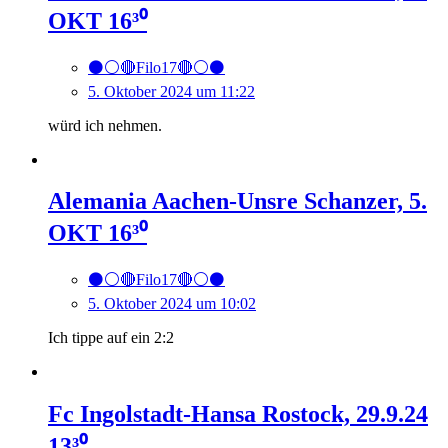
OKT 16³⁰
⚫️⚪️🔴Filo17🔴⚪️⚫️
5. Oktober 2024 um 11:22
würd ich nehmen.
Alemania Aachen-Unsre Schanzer, 5.
OKT 16³⁰
⚫️⚪️🔴Filo17🔴⚪️⚫️
5. Oktober 2024 um 10:02
Ich tippe auf ein 2:2
Fc Ingolstadt-Hansa Rostock, 29.9.24
13³⁰