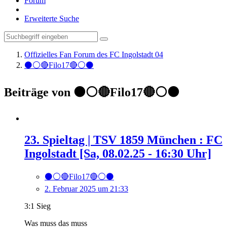
Forum
Erweiterte Suche
Offizielles Fan Forum des FC Ingolstadt 04
⚫️⚪️🔴Filo17🔴⚪️⚫️
Beiträge von ⚫️⚪️🔴Filo17🔴⚪️⚫️
23. Spieltag | TSV 1859 München : FC
Ingolstadt [Sa, 08.02.25 - 16:30 Uhr]
⚫️⚪️🔴Filo17🔴⚪️⚫️
2. Februar 2025 um 21:33
3:1 Sieg
Was muss das muss