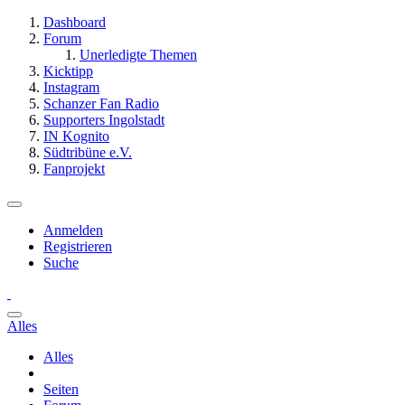
Dashboard
Forum
Unerledigte Themen
Kicktipp
Instagram
Schanzer Fan Radio
Supporters Ingolstadt
IN Kognito
Südtribüne e.V.
Fanprojekt
Anmelden
Registrieren
Suche
Alles
Alles
Seiten