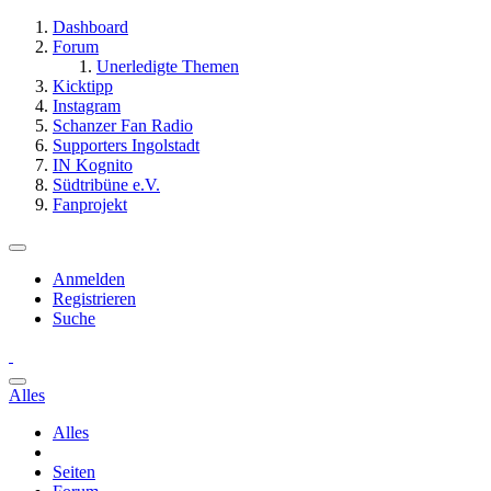
Dashboard
Forum
Unerledigte Themen
Kicktipp
Instagram
Schanzer Fan Radio
Supporters Ingolstadt
IN Kognito
Südtribüne e.V.
Fanprojekt
Anmelden
Registrieren
Suche
Alles
Alles
Seiten