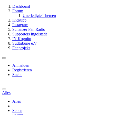
Dashboard
Forum
Unerledigte Themen
Kicktipp
Instagram
Schanzer Fan Radio
Supporters Ingolstadt
IN Kognito
Südtribüne e.V.
Fanprojekt
Anmelden
Registrieren
Suche
Alles
Alles
Seiten