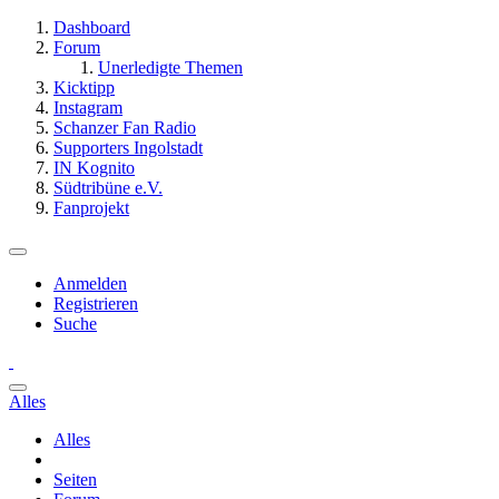
Dashboard
Forum
Unerledigte Themen
Kicktipp
Instagram
Schanzer Fan Radio
Supporters Ingolstadt
IN Kognito
Südtribüne e.V.
Fanprojekt
Anmelden
Registrieren
Suche
Alles
Alles
Seiten