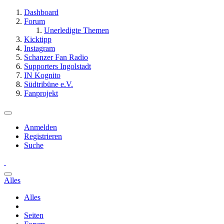
Dashboard
Forum
Unerledigte Themen
Kicktipp
Instagram
Schanzer Fan Radio
Supporters Ingolstadt
IN Kognito
Südtribüne e.V.
Fanprojekt
Anmelden
Registrieren
Suche
Alles
Alles
Seiten