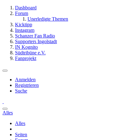
Dashboard
Forum
Unerledigte Themen
Kicktipp
Instagram
Schanzer Fan Radio
Supporters Ingolstadt
IN Kognito
Südtribüne e.V.
Fanprojekt
Anmelden
Registrieren
Suche
Alles
Alles
Seiten