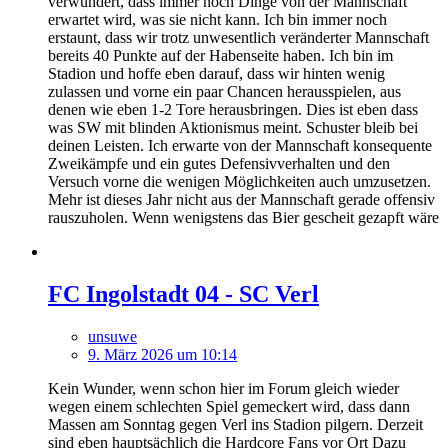
verwundert, dass immer noch Dinge von der Mannschaft
erwartet wird, was sie nicht kann. Ich bin immer noch
erstaunt, dass wir trotz unwesentlich veränderter Mannschaft
bereits 40 Punkte auf der Habenseite haben. Ich bin im
Stadion und hoffe eben darauf, dass wir hinten wenig
zulassen und vorne ein paar Chancen herausspielen, aus
denen wie eben 1-2 Tore herausbringen. Dies ist eben dass
was SW mit blinden Aktionismus meint. Schuster bleib bei
deinen Leisten. Ich erwarte von der Mannschaft konsequente
Zweikämpfe und ein gutes Defensivverhalten und den
Versuch vorne die wenigen Möglichkeiten auch umzusetzen.
Mehr ist dieses Jahr nicht aus der Mannschaft gerade offensiv
rauszuholen. Wenn wenigstens das Bier gescheit gezapft wäre
FC Ingolstadt 04 - SC Verl
unsuwe
9. März 2026 um 10:14
Kein Wunder, wenn schon hier im Forum gleich wieder
wegen einem schlechten Spiel gemeckert wird, dass dann
Massen am Sonntag gegen Verl ins Stadion pilgern. Derzeit
sind eben hauptsächlich die Hardcore Fans vor Ort Dazu