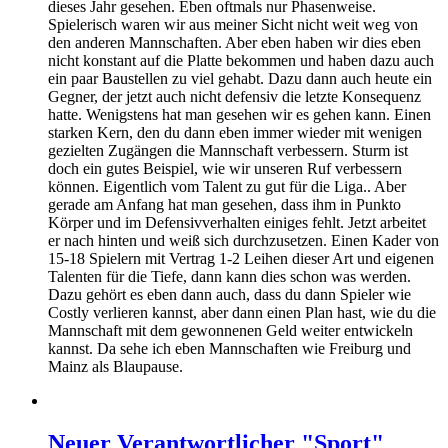
dieses Jahr gesehen. Eben oftmals nur Phasenweise.
Spielerisch waren wir aus meiner Sicht nicht weit weg von
den anderen Mannschaften. Aber eben haben wir dies eben
nicht konstant auf die Platte bekommen und haben dazu auch
ein paar Baustellen zu viel gehabt. Dazu dann auch heute ein
Gegner, der jetzt auch nicht defensiv die letzte Konsequenz
hatte. Wenigstens hat man gesehen wir es gehen kann. Einen
starken Kern, den du dann eben immer wieder mit wenigen
gezielten Zugängen die Mannschaft verbessern. Sturm ist
doch ein gutes Beispiel, wie wir unseren Ruf verbessern
können. Eigentlich vom Talent zu gut für die Liga.. Aber
gerade am Anfang hat man gesehen, dass ihm in Punkto
Körper und im Defensivverhalten einiges fehlt. Jetzt arbeitet
er nach hinten und weiß sich durchzusetzen. Einen Kader von
15-18 Spielern mit Vertrag 1-2 Leihen dieser Art und eigenen
Talenten für die Tiefe, dann kann dies schon was werden.
Dazu gehört es eben dann auch, dass du dann Spieler wie
Costly verlieren kannst, aber dann einen Plan hast, wie du die
Mannschaft mit dem gewonnenen Geld weiter entwickeln
kannst. Da sehe ich eben Mannschaften wie Freiburg und
Mainz als Blaupause.
Neuer Verantwortlicher "Sport"