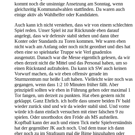
kommt noch die unsinnige Ansetzung am Sonntag, wenn
gleichzeitig Kommunalwahlen stattfinden. Da waren auch
einige aktiv als Wahlhelfer oder Kandidaten.
Auch kann ich nicht verstehen, dass wir von einem schlechten
Spiel reden. Unser Spiel ist zur Rückrunde eben darauf
angelegt, dass wir defensiv stabil stehen und dann über
Konter oder Standards zu Toren kommen. Wir waren eben
nicht wach am Anfang oder noch nicht geordnet und dies hat
eben eine so spielstarke Truppe wie Verl gnadenlos
ausgenutzt. Danach war die Messe eigentlich gelesen, da wir
eben derzeit nicht die Mittel und das Personal haben, um so
einen Rückstand aufzuholen. Da kann ich SW auch keinen
Vorwurf machen, da wir eben offensiv gerade im
Sturmzentrum nur heiße Luft haben. Vielleicht wäre noch was
gegangen, wenn dass 1:2 10 Minuten früher fällt. Aber
prinzipiell sollten wir eben in Führung gehen oder maximal 1
Tor fangen, um derzeit zu punkten. Hat eben gestern nicht
geklappt. Ganz Ehrlich. ich hoffe dass unsere beiden IV bald
wieder zurück sind und wir da wieder stabil sind. Und vorne
würde ich dann einfach versuchen mit einer falschen 9 zu
spielen. Oder unorthodox den Fröde als MS aufstellen.
Kopfball kann der auch und einen Tick mehr Spielverständnis
hat der gegenüber JK auch noch. Und dem traue ich dann
eher noch zu im Strafraum mal die Birne hinzuhalten oder