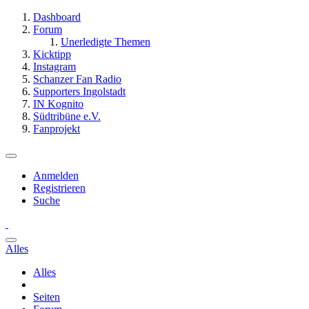
Dashboard
Forum
Unerledigte Themen
Kicktipp
Instagram
Schanzer Fan Radio
Supporters Ingolstadt
IN Kognito
Südtribüne e.V.
Fanprojekt
Anmelden
Registrieren
Suche
Alles
Alles
Seiten