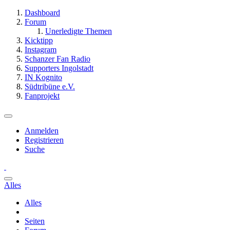
Dashboard
Forum
Unerledigte Themen
Kicktipp
Instagram
Schanzer Fan Radio
Supporters Ingolstadt
IN Kognito
Südtribüne e.V.
Fanprojekt
Anmelden
Registrieren
Suche
Alles
Alles
Seiten