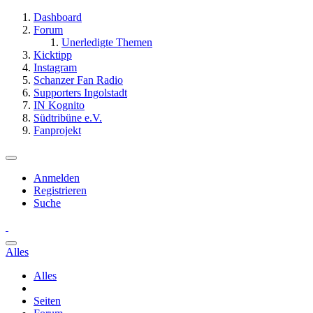
Dashboard
Forum
Unerledigte Themen
Kicktipp
Instagram
Schanzer Fan Radio
Supporters Ingolstadt
IN Kognito
Südtribüne e.V.
Fanprojekt
Anmelden
Registrieren
Suche
Alles
Alles
Seiten