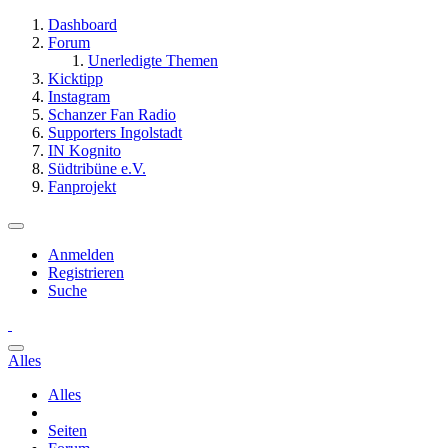
Dashboard
Forum
Unerledigte Themen
Kicktipp
Instagram
Schanzer Fan Radio
Supporters Ingolstadt
IN Kognito
Südtribüne e.V.
Fanprojekt
Anmelden
Registrieren
Suche
Alles
Alles
Seiten