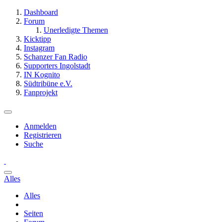
Dashboard
Forum
Unerledigte Themen
Kicktipp
Instagram
Schanzer Fan Radio
Supporters Ingolstadt
IN Kognito
Südtribüne e.V.
Fanprojekt
Anmelden
Registrieren
Suche
Alles
Alles
Seiten