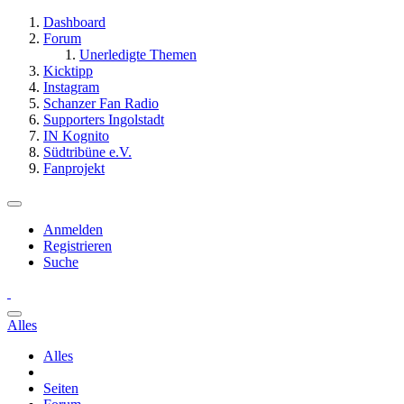
Dashboard
Forum
Unerledigte Themen
Kicktipp
Instagram
Schanzer Fan Radio
Supporters Ingolstadt
IN Kognito
Südtribüne e.V.
Fanprojekt
Anmelden
Registrieren
Suche
Alles
Alles
Seiten