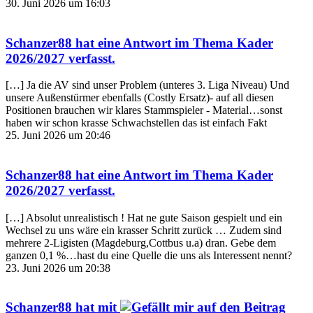
30. Juni 2026 um 16:03
Schanzer88
hat eine Antwort im Thema
Kader
2026/2027
verfasst.
[…] Ja die AV sind unser Problem (unteres 3. Liga Niveau) Und
unsere Außenstürmer ebenfalls (Costly Ersatz)- auf all diesen
Positionen brauchen wir klares Stammspieler - Material…sonst
haben wir schon krasse Schwachstellen das ist einfach Fakt
25. Juni 2026 um 20:46
Schanzer88
hat eine Antwort im Thema
Kader
2026/2027
verfasst.
[…] Absolut unrealistisch ! Hat ne gute Saison gespielt und ein
Wechsel zu uns wäre ein krasser Schritt zurück … Zudem sind
mehrere 2-Ligisten (Magdeburg,Cottbus u.a) dran. Gebe dem
ganzen 0,1 %…hast du eine Quelle die uns als Interessent nennt?
23. Juni 2026 um 20:38
Schanzer88
hat mit
auf den Beitrag