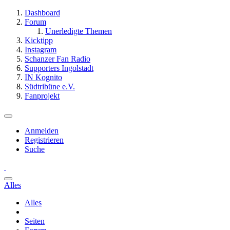
Dashboard
Forum
Unerledigte Themen
Kicktipp
Instagram
Schanzer Fan Radio
Supporters Ingolstadt
IN Kognito
Südtribüne e.V.
Fanprojekt
Anmelden
Registrieren
Suche
Alles
Alles
Seiten