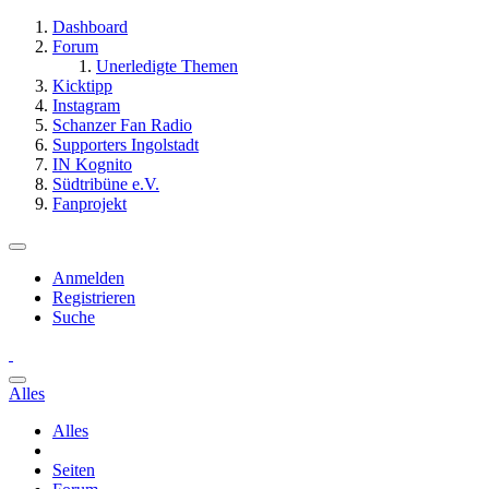
Dashboard
Forum
Unerledigte Themen
Kicktipp
Instagram
Schanzer Fan Radio
Supporters Ingolstadt
IN Kognito
Südtribüne e.V.
Fanprojekt
Anmelden
Registrieren
Suche
Alles
Alles
Seiten