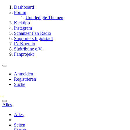
Dashboard
Forum
Unerledigte Themen
Kicktipp
Instagram
Schanzer Fan Radio
Supporters Ingolstadt
IN Kognito
Südtribüne e.V.
Fanprojekt
Anmelden
Registrieren
Suche
Alles
Alles
Seiten