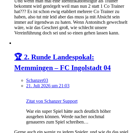
Und wenn man mal eine Identifikationsfigur als Trainer
bekommt wird genörgelt weil man nun 2 statt 1 Co Trainer
hat??? Es ist schon ewig etabliert mehrere Co Trainer zu
haben, also tut mir leid aber das muss ja mit Absicht sein
immer auf irgendwas zu haten. Wenn Antonitsch gewechselt
wäre, wär das Geschrei groß, wie schlecht unsere
Vereinführung doch sei und so einen gehen lassen kann.
🏆 2. Runde Landespokal:
Memmingen – FC Ingolstadt 04
Schanzer03
21. Juli 2026 um 21:03
Zitat von Schanzer Support
War ein super Spiel hätte auch deutlich höher
ausgehen können. Werde nacher nochmal
genaueres zum Spiel schreiben…
Gerne auch ein wenig zu jedem Spieler, und wie du das spiel