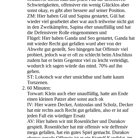
Schwierigkeiten, offensiver ein wenig Glücklos aber
sonst okay, es gibt aber bessere auf seiner Position.
ZM: Hier haben Gül und Sapina gestartet, Gül hat
wieder viel gearbeitet aber war auch teilweise nicht gut
in den Zweikämpfen, Sapina eher unauffällig und hat
die Defensivere Rolle eingenommen und
Flügel: Hier haben Ganda und Seo gestartet, Ganda hat
mit wieder Recht gut gefallen wurd aber von der
Abwehr gut gestellt, Seo hingegen hat Offensiv viel
probiert, jedoch war er oft zu schlecht beim Abschluss
zudem hat er beim Gegentor viel zu leicht verteidigt,
wodurch ich sagen würde das mind. 70% auf ihn
gehen.
ST: Lokotsch war eher unsichtbar und hatte kaum
Torszenen.
60 Minuten:
Torwart: Klein auch eher unauffällig, hatte am Ende
einen kleinen Patzer aber sonst auch ok
IV: Hier waren Decker, Antzoulas und Scholz, Decker
hat mir rechts auch Recht gut gefallen, also er ist auf
jeden Fall ein würdiger Ersatz
AV: Hier haben wir mit Rosenlöcher und Durakov
gespielt. Rosenlöcher hat mir offensiv wie deffensiv
mega gefallen, hat ein gutes Spiel gemacht. Durakov
ebenso gerade Offensiv ist er ein Startelf Kandidat, im