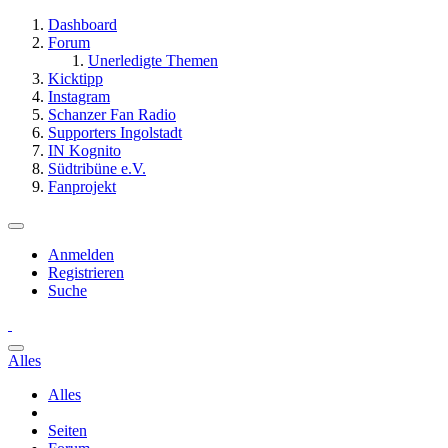
Dashboard
Forum
Unerledigte Themen
Kicktipp
Instagram
Schanzer Fan Radio
Supporters Ingolstadt
IN Kognito
Südtribüne e.V.
Fanprojekt
Anmelden
Registrieren
Suche
Alles
Alles
Seiten