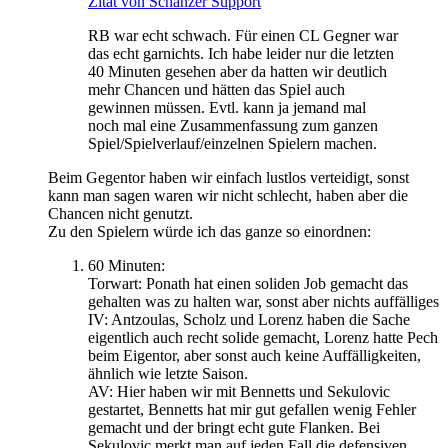
Zitat von Schanzer Support
RB war echt schwach. Für einen CL Gegner war
das echt garnichts. Ich habe leider nur die letzten
40 Minuten gesehen aber da hatten wir deutlich
mehr Chancen und hätten das Spiel auch
gewinnen müssen. Evtl. kann ja jemand mal
noch mal eine Zusammenfassung zum ganzen
Spiel/Spielverlauf/einzelnen Spielern machen.
Beim Gegentor haben wir einfach lustlos verteidigt, sonst
kann man sagen waren wir nicht schlecht, haben aber die
Chancen nicht genutzt.
Zu den Spielern würde ich das ganze so einordnen:
60 Minuten:
Torwart: Ponath hat einen soliden Job gemacht das
gehalten was zu halten war, sonst aber nichts auffälliges
IV: Antzoulas, Scholz und Lorenz haben die Sache
eigentlich auch recht solide gemacht, Lorenz hatte Pech
beim Eigentor, aber sonst auch keine Auffälligkeiten,
ähnlich wie letzte Saison.
AV: Hier haben wir mit Bennetts und Sekulovic
gestartet, Bennetts hat mir gut gefallen wenig Fehler
gemacht und der bringt echt gute Flanken. Bei
Sekulovic merkt man auf jeden Fall die defensiven