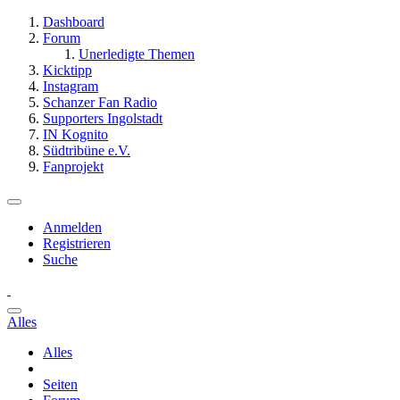
Dashboard
Forum
Unerledigte Themen
Kicktipp
Instagram
Schanzer Fan Radio
Supporters Ingolstadt
IN Kognito
Südtribüne e.V.
Fanprojekt
Anmelden
Registrieren
Suche
Alles
Alles
Seiten