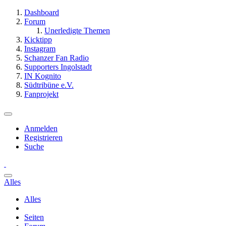
Dashboard
Forum
Unerledigte Themen
Kicktipp
Instagram
Schanzer Fan Radio
Supporters Ingolstadt
IN Kognito
Südtribüne e.V.
Fanprojekt
Anmelden
Registrieren
Suche
Alles
Alles
Seiten