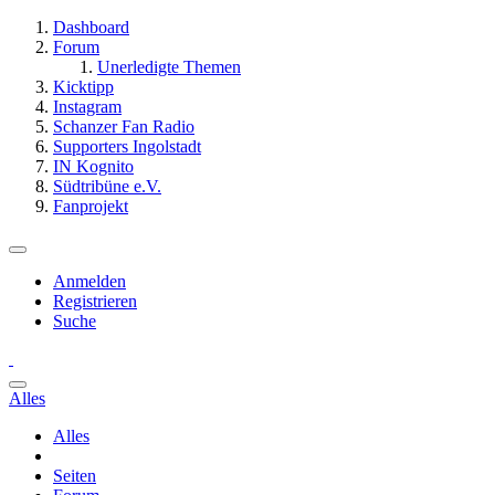
Dashboard
Forum
Unerledigte Themen
Kicktipp
Instagram
Schanzer Fan Radio
Supporters Ingolstadt
IN Kognito
Südtribüne e.V.
Fanprojekt
Anmelden
Registrieren
Suche
Alles
Alles
Seiten