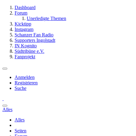
Dashboard
Forum
Unerledigte Themen
Kicktipp
Instagram
Schanzer Fan Radio
Supporters Ingolstadt
IN Kognito
Südtribüne e.V.
Fanprojekt
Anmelden
Registrieren
Suche
Alles
Alles
Seiten