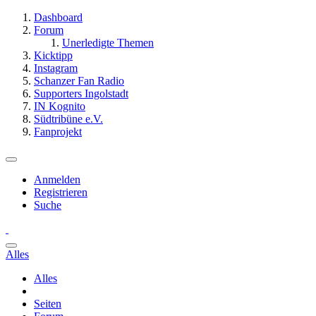
Dashboard
Forum
Unerledigte Themen
Kicktipp
Instagram
Schanzer Fan Radio
Supporters Ingolstadt
IN Kognito
Südtribüne e.V.
Fanprojekt
Anmelden
Registrieren
Suche
Alles
Alles
Seiten