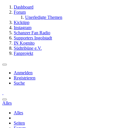
Dashboard
Forum
Unerledigte Themen
Kicktipp
Instagram
Schanzer Fan Radio
Supporters Ingolstadt
IN Kognito
Südtribüne e.V.
Fanprojekt
Anmelden
Registrieren
Suche
Alles
Alles
Seiten