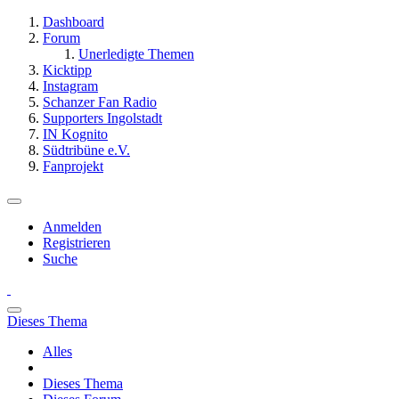
Dashboard
Forum
Unerledigte Themen
Kicktipp
Instagram
Schanzer Fan Radio
Supporters Ingolstadt
IN Kognito
Südtribüne e.V.
Fanprojekt
Anmelden
Registrieren
Suche
Dieses Thema
Alles
Dieses Thema