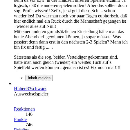
denn da vor bzw. in der Halbzeit unseren Spielern erzählt? Ja
logisch, daß die anderen spielen sollen? Aber das sollten doch
sog. Profis wissen!! Zefix, jetzt geht diese Sch.... schon
wieder los! Da war man noch vor paar Tagen euphorisch, daß
hier endlich mal ein Ruck durch die Mannschaft gegangen ist
- wieder alles auf Null!
Mit einer anderen grundsätzlichen Einstellung hätte man das
heute Abend def. gewinnen können, ja sogar müssen. Was
passiert denn dann erst in den nächsten 2-3 Spielen? Mann ich
bin fix und fertig ......
Sätestens als die sog. beiden Verteidiger gekommen sind,
hätte man auch gleich (wieder) ein weißes Tuch auf`s
Spielfeld werfen können - genauso ist es! Fix noch mal!!!!
Inhalt melden
Hubert33schwarz
Auswechselspieler
Reaktionen
146
Punkte
746
Beiträge