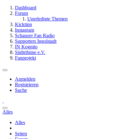
Dashboard
Forum
Unerledigte Themen
Kicktipp
Instagram
Schanzer Fan Radio
Supporters Ingolstadt
IN Kognito
Südtribüne e.V.
Fanprojekt
Anmelden
Registrieren
Suche
Alles
Alles
Seiten