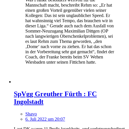
Mannschaft macht, beschreibt Rehm so: „Er hat
einen großen Vorteil gegenüber vielen seiner
Kollegen: Das ist sein unglaublicher Speed. Er
hat wahnsinnig viel Tempo, das brauchen wir in
dieser Liga.“ Gerade auch nach dem Ausfall von
Sommer-Neuzugang Maximilian Dittgen (OP
nach langwierigen Oberschenkelproblemen), sei
es laut Rehm zum Thema geworden, „den
‚Dome‘ nach vorne zu ziehen. Er hat das schon
in der Vorbereitung sehr gut gemacht“, findet der
Coach, der Franke bereits beim SV Wehen
Wiesbaden unter seinen Fittichen hatte.
SpVgg Greuther Fürth : FC
Ingolstadt
Shavo
6. Juli 2022 um 20:07
Laut DK waren 11 Profis krankheits- und verletzungsbedingt