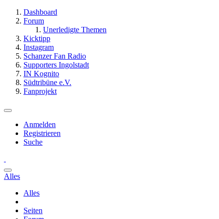
Dashboard
Forum
Unerledigte Themen
Kicktipp
Instagram
Schanzer Fan Radio
Supporters Ingolstadt
IN Kognito
Südtribüne e.V.
Fanprojekt
Anmelden
Registrieren
Suche
Alles
Alles
Seiten