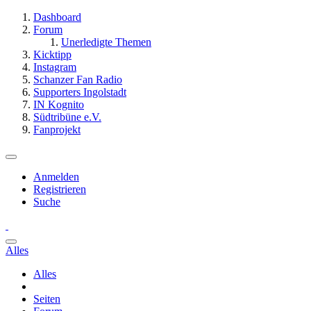
Dashboard
Forum
Unerledigte Themen
Kicktipp
Instagram
Schanzer Fan Radio
Supporters Ingolstadt
IN Kognito
Südtribüne e.V.
Fanprojekt
Anmelden
Registrieren
Suche
Alles
Alles
Seiten