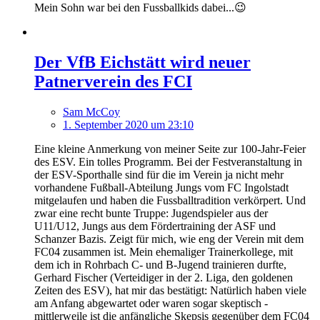
Mein Sohn war bei den Fussballkids dabei...😉
Der VfB Eichstätt wird neuer
Patnerverein des FCI
Sam McCoy
1. September 2020 um 23:10
Eine kleine Anmerkung von meiner Seite zur 100-Jahr-Feier
des ESV. Ein tolles Programm. Bei der Festveranstaltung in
der ESV-Sporthalle sind für die im Verein ja nicht mehr
vorhandene Fußball-Abteilung Jungs vom FC Ingolstadt
mitgelaufen und haben die Fussballtradition verkörpert. Und
zwar eine recht bunte Truppe: Jugendspieler aus der
U11/U12, Jungs aus dem Fördertraining der ASF und
Schanzer Bazis. Zeigt für mich, wie eng der Verein mit dem
FC04 zusammen ist. Mein ehemaliger Trainerkollege, mit
dem ich in Rohrbach C- und B-Jugend trainieren durfte,
Gerhard Fischer (Verteidiger in der 2. Liga, den goldenen
Zeiten des ESV), hat mir das bestätigt: Natürlich haben viele
am Anfang abgewartet oder waren sogar skeptisch -
mittlerweile ist die anfängliche Skepsis gegenüber dem FC04