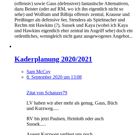
(offensiv) sowie Gaus (defensiver) fantastische Alternativen,
dazu Beister (oder auf RM, wo ich ihn eigentlich nicht so
sehe
) und Wolfram und Bilbija offensiv zentral, Krausse und
Preißinger als defensive 6er, Stendera als Spielmacher und
Rechts mit Hawkins (?), Sussek und Kaya (wobei ich Kaya
und Hawkins eigentlich eher zentral im Angriff sehe) doch ein
ordentliches, wenngleich nicht ganz ausgewogenes Angebot...
Kaderplanung 2020/2021
Sam McCoy
8. September 2020 um 13:08
Zitat von Schanzer79
LV haben wir aber mehr als genug, Gaus, Büch
und Kurzweg.....
RV bis jetzt Paulsen, Heinloth oder auch
Sussek.....
Ausser Kurzweg verlässt uns noch.....