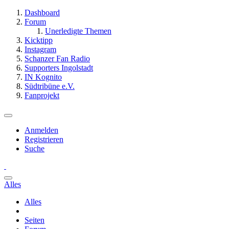
Dashboard
Forum
Unerledigte Themen
Kicktipp
Instagram
Schanzer Fan Radio
Supporters Ingolstadt
IN Kognito
Südtribüne e.V.
Fanprojekt
Anmelden
Registrieren
Suche
Alles
Alles
Seiten