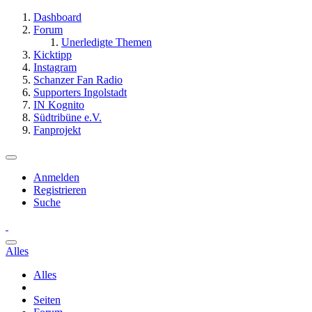
Dashboard
Forum
Unerledigte Themen
Kicktipp
Instagram
Schanzer Fan Radio
Supporters Ingolstadt
IN Kognito
Südtribüne e.V.
Fanprojekt
Anmelden
Registrieren
Suche
Alles
Alles
Seiten