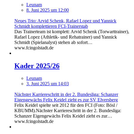
Leunam
8. Juni 2025 um 12:00
Neues Trio: Arvid Schenk, Rafael Lopez und Yannick
Schmidt komplettieren FCI-Trainerstab
Das Trainerteam ist komplett: Arvid Schenk (Torwarttrainer),
Rafael Lopez (Athletik- und Rehatrainer) und Yannick
Schmidt (Spielanalyst) stehen ab sofort…
www.fcingolstadt.de
Kader 2025/26
Leunam
3. Juni 2025 um 14:03
Nächster Karriereschritt in der 2. Bundesliga: Schanzer
Eigengewächs Felix Keidel zieht es zur SV Elversberg
Felix Keidel spielte seit 2012 für den FCI (Foto: Bösl /
KBUMM).Nächster Karriereschritt in der 2. Bundesliga:
Schanzer Eigengewächs Felix Keidel zieht es zur…
www.fcingolstadt.de