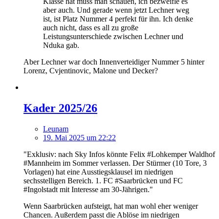
Klasse hat muss man schauen, ich bezweifle es
aber auch. Und gerade wenn jetzt Lechner weg
ist, ist Platz Nummer 4 perfekt für ihn. Ich denke
auch nicht, dass es all zu große
Leistungsunterschiede zwischen Lechner und
Nduka gab.
Aber Lechner war doch Innenverteidiger Nummer 5 hinter
Lorenz, Cvjentinovic, Malone und Decker?
Kader 2025/26
Leunam
19. Mai 2025 um 22:22
"Exklusiv: nach Sky Infos könnte Felix #Lohkemper Waldhof
#Mannheim im Sommer verlassen. Der Stürmer (10 Tore, 3
Vorlagen) hat eine Ausstiegsklausel im niedrigen
sechsstelligen Bereich. 1. FC #Saarbrücken und FC
#Ingolstadt mit Interesse am 30-Jährigen."
Wenn Saarbrücken aufsteigt, hat man wohl eher weniger
Chancen. Außerdem passt die Ablöse im niedrigen