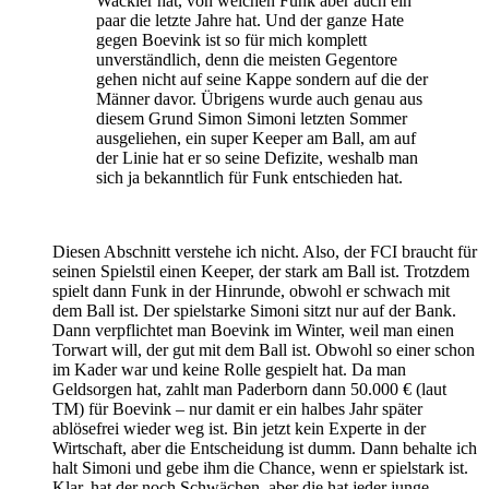
Wackler hat, von welchen Funk aber auch ein
paar die letzte Jahre hat. Und der ganze Hate
gegen Boevink ist so für mich komplett
unverständlich, denn die meisten Gegentore
gehen nicht auf seine Kappe sondern auf die der
Männer davor. Übrigens wurde auch genau aus
diesem Grund Simon Simoni letzten Sommer
ausgeliehen, ein super Keeper am Ball, am auf
der Linie hat er so seine Defizite, weshalb man
sich ja bekanntlich für Funk entschieden hat.
Diesen Abschnitt verstehe ich nicht. Also, der FCI braucht für
seinen Spielstil einen Keeper, der stark am Ball ist. Trotzdem
spielt dann Funk in der Hinrunde, obwohl er schwach mit
dem Ball ist. Der spielstarke Simoni sitzt nur auf der Bank.
Dann verpflichtet man Boevink im Winter, weil man einen
Torwart will, der gut mit dem Ball ist. Obwohl so einer schon
im Kader war und keine Rolle gespielt hat. Da man
Geldsorgen hat, zahlt man Paderborn dann 50.000 € (laut
TM) für Boevink – nur damit er ein halbes Jahr später
ablösefrei wieder weg ist. Bin jetzt kein Experte in der
Wirtschaft, aber die Entscheidung ist dumm. Dann behalte ich
halt Simoni und gebe ihm die Chance, wenn er spielstark ist.
Klar, hat der noch Schwächen, aber die hat jeder junge