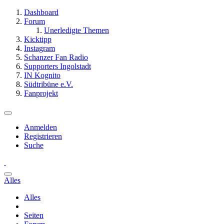
Dashboard
Forum
Unerledigte Themen
Kicktipp
Instagram
Schanzer Fan Radio
Supporters Ingolstadt
IN Kognito
Südtribüne e.V.
Fanprojekt
Anmelden
Registrieren
Suche
Alles
Alles
Seiten