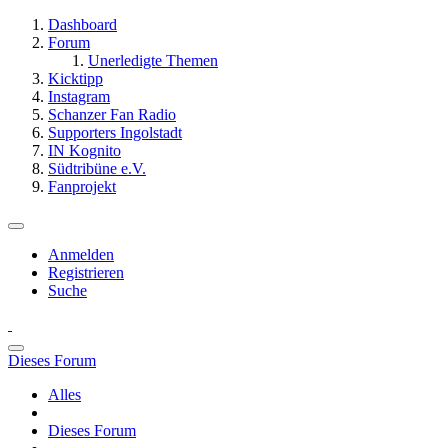
Dashboard
Forum
Unerledigte Themen
Kicktipp
Instagram
Schanzer Fan Radio
Supporters Ingolstadt
IN Kognito
Südtribüne e.V.
Fanprojekt
Anmelden
Registrieren
Suche
Dieses Forum
Alles
Dieses Forum