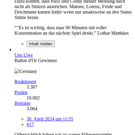
Dazu kommt, dass Paco und Costly meiner Meinung nach
nicht als Stützen ausreichen. Malone, Lorenz, Fröde und
Deichmann kamen leider wenn nur ansatzweise an den Status
Stütze heran.
""Es ist wichtig, dass man 90 Minuten mit voller
Konzentration an das nächste Spiel denkt." Lothar Matthäus
Inhalt melden
Uns Uwe
Ballon d'Or Gewinner
Reaktionen
3.387
Punkte
19.002
Beiträge
3.064
30. April 2024 um 11:55
#17
Offensichtlich haben wir zu wenig Führungsspieler.