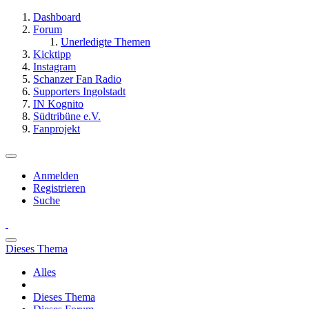
Dashboard
Forum
Unerledigte Themen
Kicktipp
Instagram
Schanzer Fan Radio
Supporters Ingolstadt
IN Kognito
Südtribüne e.V.
Fanprojekt
Anmelden
Registrieren
Suche
Dieses Thema
Alles
Dieses Thema