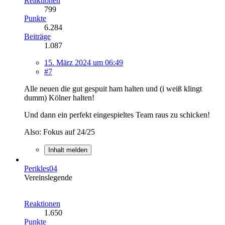
Reaktionen
799
Punkte
6.284
Beiträge
1.087
15. März 2024 um 06:49
#7
Alle neuen die gut gespuit ham halten und (i weiß klingt
dumm) Kölner halten!
Und dann ein perfekt eingespieltes Team raus zu schicken!
Also: Fokus auf 24/25
Inhalt melden
Perikles04
Vereinslegende
Reaktionen
1.650
Punkte