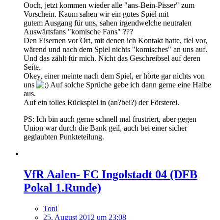
Ooch, jetzt kommen wieder alle "ans-Bein-Pisser" zum
Vorschein. Kaum sahen wir ein gutes Spiel mit
gutem Ausgang für uns, sahen irgendwelche neutralen
Auswärtsfans "komische Fans" ???
Den Eisernen vor Ort, mit denen ich Kontakt hatte, fiel vor,
wärend und nach dem Spiel nichts "komisches" an uns auf.
Und das zählt für mich. Nicht das Geschreibsel auf deren
Seite.
Okey, einer meinte nach dem Spiel, er hörte gar nichts von
uns
Auf solche Sprüche gebe ich dann gerne eine Halbe
aus.
Auf ein tolles Rückspiel in (an?bei?) der Försterei.
PS: Ich bin auch gerne schnell mal frustriert, aber gegen
Union war durch die Bank geil, auch bei einer sicher
geglaubten Punkteteilung.
VfR Aalen- FC Ingolstadt 04 (DFB
Pokal 1.Runde)
Toni
25. August 2012 um 23:08