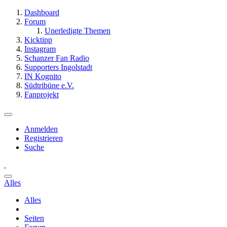
Dashboard
Forum
Unerledigte Themen
Kicktipp
Instagram
Schanzer Fan Radio
Supporters Ingolstadt
IN Kognito
Südtribüne e.V.
Fanprojekt
Anmelden
Registrieren
Suche
Alles
Alles
Seiten