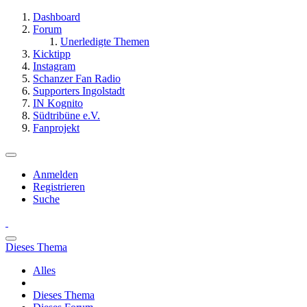
Dashboard
Forum
Unerledigte Themen
Kicktipp
Instagram
Schanzer Fan Radio
Supporters Ingolstadt
IN Kognito
Südtribüne e.V.
Fanprojekt
Anmelden
Registrieren
Suche
Dieses Thema
Alles
Dieses Thema