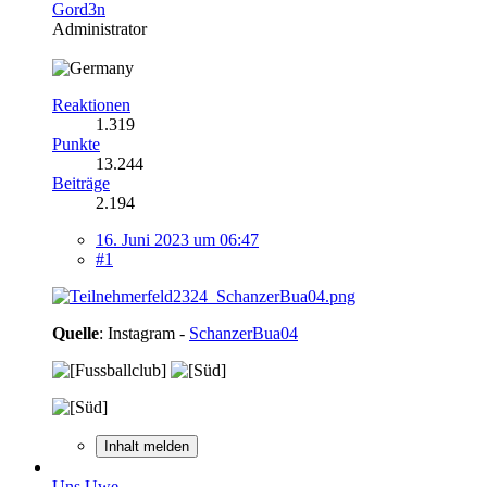
Gord3n
Administrator
Reaktionen
1.319
Punkte
13.244
Beiträge
2.194
16. Juni 2023 um 06:47
#1
Quelle
: Instagram -
SchanzerBua04
Inhalt melden
Uns Uwe