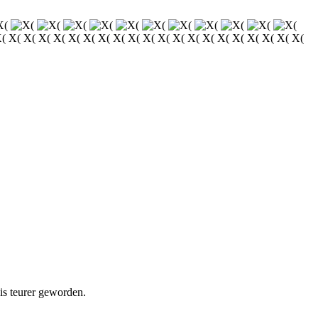
( X( X( X( X( X( X( X( X( X( X( X( X( X( X( X( X( X( X( X( X(
is teurer geworden.