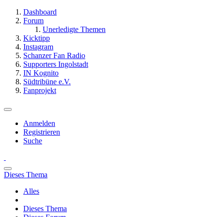
Dashboard
Forum
Unerledigte Themen
Kicktipp
Instagram
Schanzer Fan Radio
Supporters Ingolstadt
IN Kognito
Südtribüne e.V.
Fanprojekt
Anmelden
Registrieren
Suche
Dieses Thema
Alles
Dieses Thema