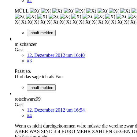
#2
MÜLL
X( X( X( X( X( X( X( X( X( X( X( X( X( X( X( X( X( X( X(
Inhalt melden
m-schanzer
Gast
12. Dezember 2012 um 16:40
#3
Passt so.
Und das sage ich als Fan.
Inhalt melden
rotschwarz99
Gast
12. Dezember 2012 um 16:54
#4
Wenn es nicht durchgekommen wäre müsste die vereine zwar die 
ABER WAS SIND 3-4 EURO MEHR ZAHLEN GEGEN D
Ich fasse es nicht.