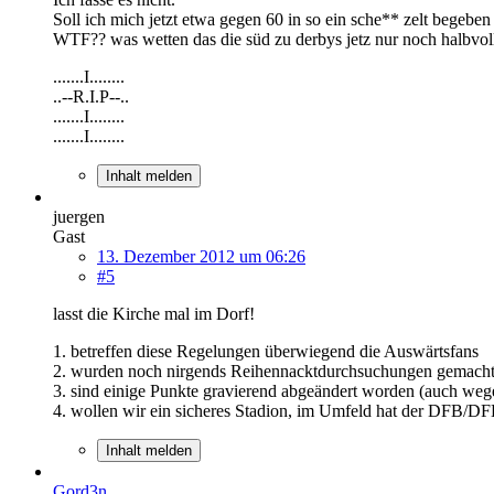
Soll ich mich jetzt etwa gegen 60 in so ein sche** zelt begebe
WTF?? was wetten das die süd zu derbys jetz nur noch halbvoll 
.......I........
..--R.I.P--..
.......I........
.......I........
Inhalt melden
juergen
Gast
13. Dezember 2012 um 06:26
#5
lasst die Kirche mal im Dorf!
1. betreffen diese Regelungen überwiegend die Auswärtsfans
2. wurden noch nirgends Reihennacktdurchsuchungen gemach
3. sind einige Punkte gravierend abgeändert worden (auch we
4. wollen wir ein sicheres Stadion, im Umfeld hat der DFB/DFL/
Inhalt melden
Gord3n