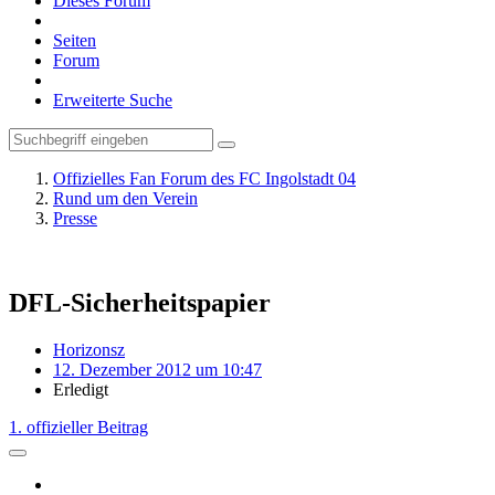
Dieses Forum
Seiten
Forum
Erweiterte Suche
Offizielles Fan Forum des FC Ingolstadt 04
Rund um den Verein
Presse
DFL-Sicherheitspapier
Horizonsz
12. Dezember 2012 um 10:47
Erledigt
1. offizieller Beitrag