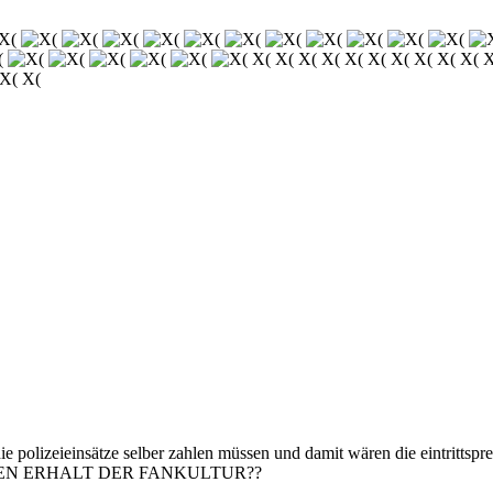
X( X( X( X( X( X( X( X( X( X( X
 X( X(
polizeieinsätze selber zahlen müssen und damit wären die eintrittspre
EN ERHALT DER FANKULTUR??