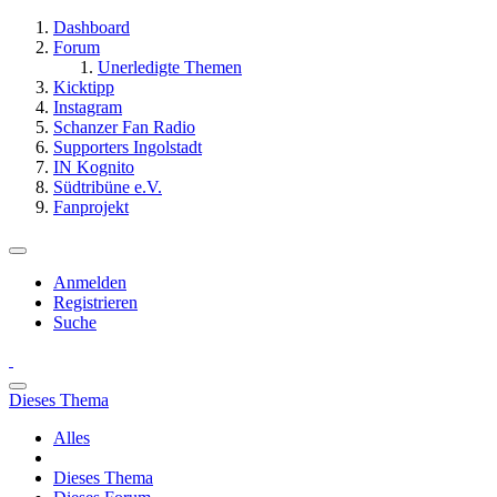
Dashboard
Forum
Unerledigte Themen
Kicktipp
Instagram
Schanzer Fan Radio
Supporters Ingolstadt
IN Kognito
Südtribüne e.V.
Fanprojekt
Anmelden
Registrieren
Suche
Dieses Thema
Alles
Dieses Thema