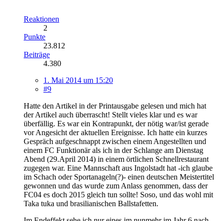
Reaktionen
2
Punkte
23.812
Beiträge
4.380
1. Mai 2014 um 15:20
#9
Hatte den Artikel in der Printausgabe gelesen und mich hat
der Artikel auch überrascht! Stellt vieles klar und es war
überfällig. Es war ein Kontrapunkt, der nötig war/ist gerade
vor Angesicht der aktuellen Ereignisse. Ich hatte ein kurzes
Gespräch aufgeschnappt zwischen einem Angestellten und
einem FC Funktionär als ich in der Schlange am Dienstag
Abend (29.April 2014) in einem örtlichen Schnellrestaurant
zugegen war. Eine Mannschaft aus Ingolstadt hat -ich glaube
im Schach oder Sportanageln(?)- einen deutschen Meistertitel
gewonnen und das wurde zum Anlass genommen, dass der
FC04 es doch 2015 gleich tun sollte! Soso, und das wohl mit
Taka tuka und brasilianischen Ballstafetten.
Im Endeffekt sehe ich nur eines im nunmehr im Jahr 6 nach