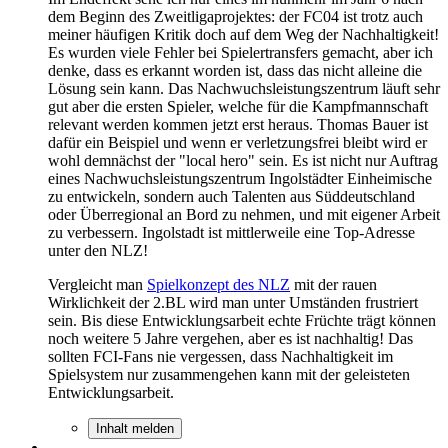
dem Beginn des Zweitligaprojektes: der FC04 ist trotz auch
meiner häufigen Kritik doch auf dem Weg der Nachhaltigkeit!
Es wurden viele Fehler bei Spielertransfers gemacht, aber ich
denke, dass es erkannt worden ist, dass das nicht alleine die
Lösung sein kann. Das Nachwuchsleistungszentrum läuft sehr
gut aber die ersten Spieler, welche für die Kampfmannschaft
relevant werden kommen jetzt erst heraus. Thomas Bauer ist
dafür ein Beispiel und wenn er verletzungsfrei bleibt wird er
wohl demnächst der "local hero" sein. Es ist nicht nur Auftrag
eines Nachwuchsleistungszentrum Ingolstädter Einheimische
zu entwickeln, sondern auch Talenten aus Süddeutschland
oder Überregional an Bord zu nehmen, und mit eigener Arbeit
zu verbessern. Ingolstadt ist mittlerweile eine Top-Adresse
unter den NLZ!
Vergleicht man
Spielkonzept des NLZ
mit der rauen
Wirklichkeit der 2.BL wird man unter Umständen frustriert
sein. Bis diese Entwicklungsarbeit echte Früchte trägt können
noch weitere 5 Jahre vergehen, aber es ist nachhaltig! Das
sollten FCI-Fans nie vergessen, dass Nachhaltigkeit im
Spielsystem nur zusammengehen kann mit der geleisteten
Entwicklungsarbeit.
Inhalt melden