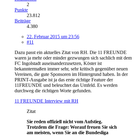
2
Punkte
23.812
Beiträge
4.380
22. Februar 2015 um 23:56
#11
Dazu passt ein aktuelles Zitat von RH. Die 11 FREUNDE
waren ja mehr oder minder gezwungen sich sachlich mit dem
FC Ingolstadt auseinanderzusetzen, Köster ist
bekanntermaßen immer sehr, sehr kritisch gegenüber neuen
Vereinen, die gute Sponsoren im Hintergrund haben. In der
PRINT-Ausgabe ist ja das erste richtige Feature der
11FREUNDE und beleuchtet das Umfeld. Es werden
durchweg die richtigen Worte gefunden.
11 FREUNDE Interview mit RH
Zitat
Sie reden offiziell nicht vom Aufstieg.
Trotzdem die Frage: Worauf freuen Sie sich
am meisten, wenn Sie an die Bundesliga