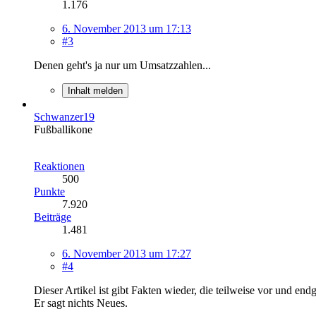
1.176
6. November 2013 um 17:13
#3
Denen geht's ja nur um Umsatzzahlen...
Inhalt melden
Schwanzer19
Fußballikone
Reaktionen
500
Punkte
7.920
Beiträge
1.481
6. November 2013 um 17:27
#4
Dieser Artikel ist gibt Fakten wieder, die teilweise vor und 
Er sagt nichts Neues.