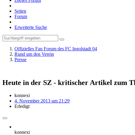
Dieses Forum
Seiten
Forum
Erweiterte Suche
Offizielles Fan Forum des FC Ingolstadt 04
Rund um den Verein
Presse
Heute in der SZ - kritischer Artikel zum
konnexi
4. November 2013 um 21:29
Erledigt
konnexi