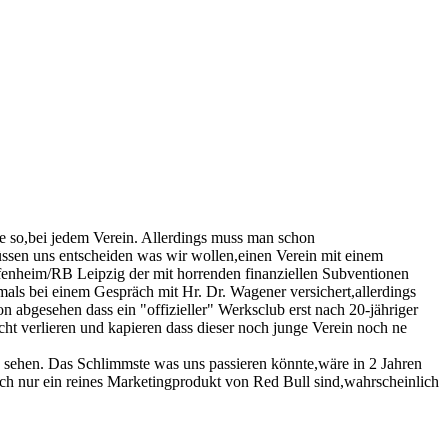
te so,bei jedem Verein. Allerdings muss man schon
üssen uns entscheiden was wir wollen,einen Verein mit einem
offenheim/RB Leipzig der mit horrenden finanziellen Subventionen
mals bei einem Gespräch mit Hr. Dr. Wagener versichert,allerdings
abgesehen dass ein "offizieller" Werksclub erst nach 20-jähriger
cht verlieren und kapieren dass dieser noch junge Verein noch ne
sch sehen. Das Schlimmste was uns passieren könnte,wäre in 2 Jahren
h nur ein reines Marketingprodukt von Red Bull sind,wahrscheinlich