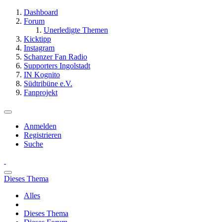
Dashboard
Forum
Unerledigte Themen
Kicktipp
Instagram
Schanzer Fan Radio
Supporters Ingolstadt
IN Kognito
Südtribüne e.V.
Fanprojekt
Anmelden
Registrieren
Suche
Dieses Thema
Alles
Dieses Thema