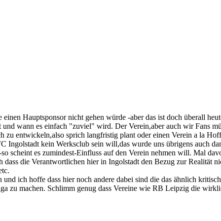
ne einen Hauptsponsor nicht gehen würde -aber das ist doch überall heu
t und wann es einfach "zuviel" wird. Der Verein,aber auch wir Fans m
h zu entwickeln,also sprich langfristig plant oder einen Verein a la H
 FC Ingolstadt kein Werksclub sein will,das wurde uns übrigens auch da
 scheint es zumindest-Einfluss auf den Verein nehmen will. Mal davon 
 dass die Verantwortlichen hier in Ingolstadt den Bezug zur Realität ni
etc.
en und ich hoffe dass hier noch andere dabei sind die das ähnlich kriti
ga zu machen. Schlimm genug dass Vereine wie RB Leipzig die wirklic