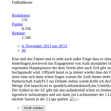
Fußballikone
Reaktionen
131
Punkte
8.336
Beiträge
1.540
6. November 2013 um 18:53
#6
Klar sind das Fakten und es steht auch außer Frage dass es oh
hinterfragen,inwieweit das Engagement von Audi akzeptabel is
regionalen Hauptsponsor der dem Verein aber auch Zeit gibt sic
hochgepusht wird. Offiziell lautet es ja immer wieder dass der
muss man sich dann schon fragen warum die Audi immer mehr-so
Partnerschaft Audi/FCI zur Debatte stehen würde,hoffe ich doch
Menge Zeit braucht,sei es sportlich,infrastrukturell,das Umfeld,
Der Artikel in der SZ gibt mir also aufjedenfall schon zu denk
irgendwie aufzusteigen und uns dann zur Lachnummer der 1.Li
nächste Saison in der 2.Liga spielen.
Inhalt melden