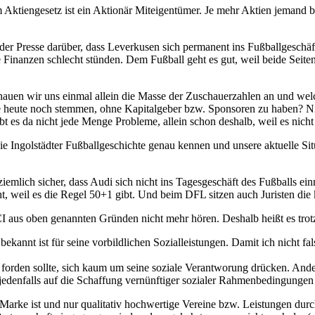
tiengesetz ist ein Aktionär Miteigentümer. Je mehr Aktien jemand bes
 der Presse darüber, dass Leverkusen sich permanent ins Fußballgeschäf
 Finanzen schlecht stünden. Dem Fußball geht es gut, weil beide Seit
auen wir uns einmal allein die Masse der Zuschauerzahlen an und welch
e heute noch stemmen, ohne Kapitalgeber bzw. Sponsoren zu haben? 
 es da nicht jede Menge Probleme, allein schon deshalb, weil es nicht
 Ingolstädter Fußballgeschichte genau kennen und unsere aktuelle Situat
ir ziemlich sicher, dass Audi sich nicht ins Tagesgeschäft des Fußballs 
cht, weil es die Regel 50+1 gibt. Und beim DFL sitzen auch Juristen d
I aus oben genannten Gründen nicht mehr hören. Deshalb heißt es tro
ekannt ist für seine vorbildlichen Sozialleistungen. Damit ich nicht fa
orden sollte, sich kaum um seine soziale Verantworung drücken. Anderse
n, jedenfalls auf die Schaffung vernünftiger sozialer Rahmenbedingunge
 Marke ist und nur qualitativ hochwertige Vereine bzw. Leistungen du