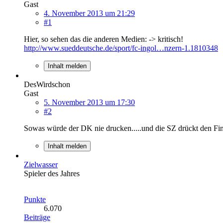
Gast
4. November 2013 um 21:29
#1
Hier, so sehen das die anderen Medien: -> kritisch!
http://www.sueddeutsche.de/sport/fc-ingol…nzern-1.1810348
Inhalt melden
DesWirdschon
Gast
5. November 2013 um 17:30
#2
Sowas würde der DK nie drucken.....und die SZ drückt den Fi
Inhalt melden
Zielwasser
Spieler des Jahres
Punkte
6.070
Beiträge