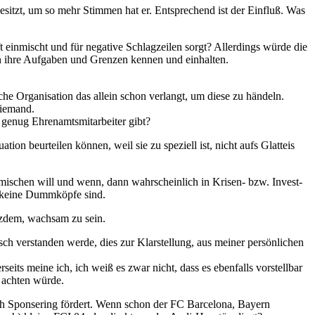
itzt, um so mehr Stimmen hat er. Entsprechend ist der Einfluß. Was
t einmischt und für negative Schlagzeilen sorgt? Allerdings würde die
en ihre Aufgaben und Grenzen kennen und einhalten.
e Organisation das allein schon verlangt, um diese zu händeln.
Niemand.
 genug Ehrenamtsmitarbeiter gibt?
ion beurteilen können, weil sie zu speziell ist, nicht aufs Glatteis
einmischen will und wenn, dann wahrscheinlich in Krisen- bzw. Invest-
ie keine Dummköpfe sind.
tzdem, wachsam zu sein.
lsch verstanden werde, dies zur Klarstellung, aus meiner persönlichen
its meine ich, ich weiß es zwar nicht, dass es ebenfalls vorstellbar
n achten würde.
rch Sponsering fördert. Wenn schon der FC Barcelona, Bayern