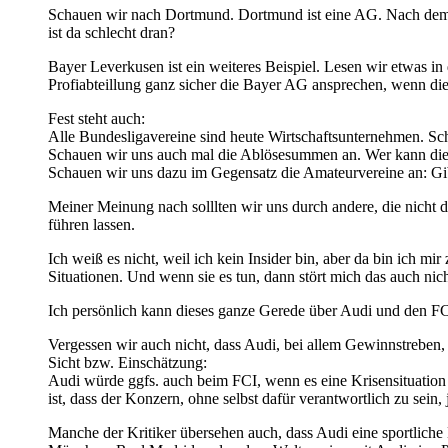
Schauen wir nach Dortmund. Dortmund ist eine AG. Nach dem Ak
ist da schlecht dran?
Bayer Leverkusen ist ein weiteres Beispiel. Lesen wir etwas in
Profiabteillung ganz sicher die Bayer AG ansprechen, wenn die
Fest steht auch:
Alle Bundesligavereine sind heute Wirtschaftsunternehmen. Sch
Schauen wir uns auch mal die Ablösesummen an. Wer kann di
Schauen wir uns dazu im Gegensatz die Amateurvereine an: Gibt
Meiner Meinung nach solllten wir uns durch andere, die nicht die
führen lassen.
Ich weiß es nicht, weil ich kein Insider bin, aber da bin ich m
Situationen. Und wenn sie es tun, dann stört mich das auch ni
Ich persönlich kann dieses ganze Gerede über Audi und den FC
Vergessen wir auch nicht, dass Audi, bei allem Gewinnstreben, b
Sicht bzw. Einschätzung:
Audi würde ggfs. auch beim FCI, wenn es eine Krisensituation f
ist, dass der Konzern, ohne selbst dafür verantwortlich zu sei
Manche der Kritiker übersehen auch, dass Audi eine sportliche