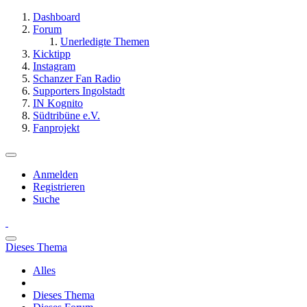
Dashboard
Forum
Unerledigte Themen
Kicktipp
Instagram
Schanzer Fan Radio
Supporters Ingolstadt
IN Kognito
Südtribüne e.V.
Fanprojekt
Anmelden
Registrieren
Suche
Dieses Thema
Alles
Dieses Thema