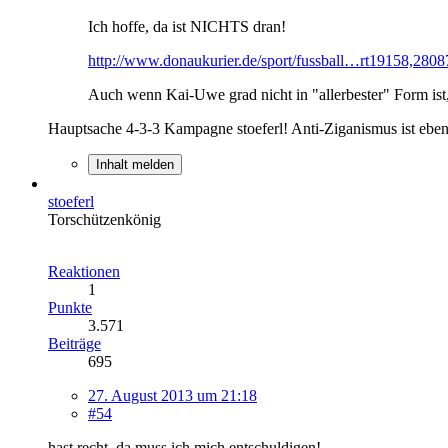
Ich hoffe, da ist NICHTS dran!
http://www.donaukurier.de/sport/fussball…rt19158,280
Auch wenn Kai-Uwe grad nicht in "allerbester" Form ist
Hauptsache 4-3-3 Kampagne stoeferl! Anti-Ziganismus ist ebenf
Inhalt melden
stoeferl
Torschützenkönig
Reaktionen
1
Punkte
3.571
Beiträge
695
27. August 2013 um 21:18
#54
hast recht, da muss ich mich entschuldigen!