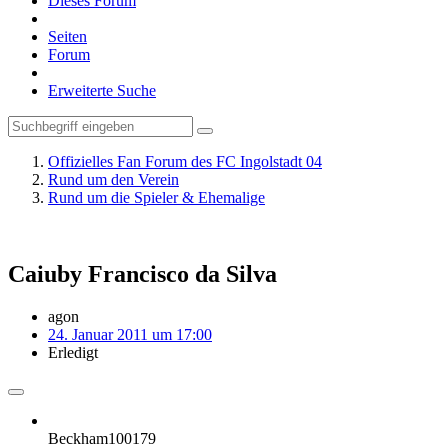
Dieses Forum
Seiten
Forum
Erweiterte Suche
Offizielles Fan Forum des FC Ingolstadt 04
Rund um den Verein
Rund um die Spieler & Ehemalige
Caiuby Francisco da Silva
agon
24. Januar 2011 um 17:00
Erledigt
Beckham100179