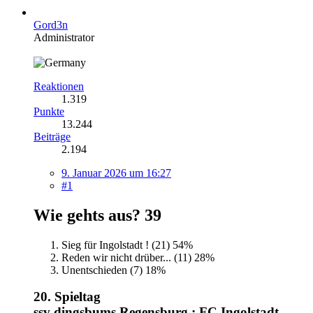
Gord3n
Administrator
Reaktionen
1.319
Punkte
13.244
Beiträge
2.194
9. Januar 2026 um 16:27
#1
Wie gehts aus?
39
Sieg für Ingolstadt ! (21)
54%
Reden wir nicht drüber... (11)
28%
Unentschieden (7)
18%
20. Spieltag
ssv dingsbums Regensburg : FC Ingolstadt