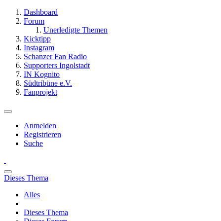
Dashboard
Forum
Unerledigte Themen
Kicktipp
Instagram
Schanzer Fan Radio
Supporters Ingolstadt
IN Kognito
Südtribüne e.V.
Fanprojekt
Anmelden
Registrieren
Suche
Dieses Thema
Alles
Dieses Thema