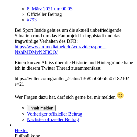
8. März 2021 um 00:05
Offizieller Beitrag
#793
Bei Sport Inside geht es um die aktuell unbefriedigende
Situation rund um das Fanprojekt in Ingolstadt und das
fragwürdige Verhalten des DFB:
https://www.ardmediathek.de/wdr/video/spor…
NzhlMDMyN2FiOQ/
Einen kurzen Abriss über die Historie und Hintergründe habe
ich in diesem Twitter Thread zusammenfasst:
https://twitter.com/grantler_/status/1368550666650718210?
s=21
Wer Fragen dazu hat, darf sich gerne bei mir melden
Inhalt melden
Vorheriger offizieller Beitrag
Nächster offizieller Beitrag
Hexler
Fußballikone