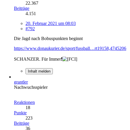
22.367
Beiträge
4.151
20. Februar 2021 um 08:03
#792
Die Jagd nach Bobuspunkten beginnt
https://www.donaukurier.de/sport/fussball…rt19158,4745206
SCHANZER. Für Immer❗
Inhalt melden
grantler
Nachwuchsspieler
Reaktionen
18
Punkte
223
Beiträge
36