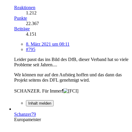
Reaktionen
1.212
Punkte
22.367
Beiträge
4.151
8. März 2021 um 08:11
#795
Leider passt das ins Bild des DfB, dieser Verband hat so viele
Probleme seit Jahren....
Wir können nur auf den Aufstieg hoffen und das dann das
Projekt seitens des DFL genehmigt wird.
SCHANZER. Für Immer❗
Inhalt melden
Schanzer79
Europameister