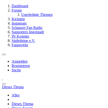
Dashboard
Forum
Unerledigte Themen
Kicktipp
Instagram
Schanzer Fan Radio
Supporters Ingolstadt
IN Kognito
Südtribüne e.V.
Fanprojekt
Anmelden
Registrieren
Suche
Dieses Thema
Alles
Dieses Thema