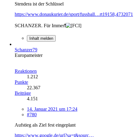
Stendera ist der Schlüssel
https://www.donaukurier.de/sport/fussball…rt19158,4732071
SCHANZER. Für Immer❗
Inhalt melden
Schanzer79
Europameister
Reaktionen
1.212
Punkte
22.367
Beiträge
4.151
14. Januar 2021 um 17:24
#780
Aufstieg als Ziel fest eingeplant
https://www.google.de/url?sa=t&sourc…