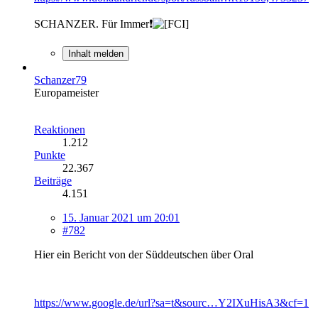
SCHANZER. Für Immer❗
Inhalt melden
Schanzer79
Europameister
Reaktionen
1.212
Punkte
22.367
Beiträge
4.151
15. Januar 2021 um 20:01
#782
Hier ein Bericht von der Süddeutschen über Oral
https://www.google.de/url?sa=t&sourc…Y2IXuHisA3&cf=1