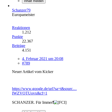
Inhalt melden
Schanzer79
Europameister
Reaktionen
1.212
Punkte
22.367
Beiträge
4.151
4. Februar 2021 um 20:08
#789
Neuer Artikel vom Kicker
https://www.google.de/url?sa=t&sourc…
IWZVOTUovx&cf=1
SCHANZER. Für Immer❗