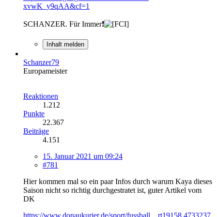
xvwK_y9qAA&cf=1
SCHANZER. Für Immer❗
Inhalt melden
Schanzer79
Europameister
Reaktionen
1.212
Punkte
22.367
Beiträge
4.151
15. Januar 2021 um 09:24
#781
Hier kommen mal so ein paar Infos durch warum Kaya dieses
Saison nicht so richtig durchgestratet ist, guter Artikel vom
DK
https://www.donaukurier.de/sport/fussball…rt19158,4733237