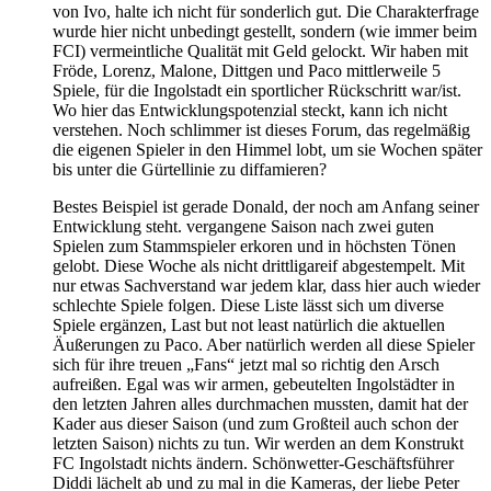
von Ivo, halte ich nicht für sonderlich gut. Die Charakterfrage
wurde hier nicht unbedingt gestellt, sondern (wie immer beim
FCI) vermeintliche Qualität mit Geld gelockt. Wir haben mit
Fröde, Lorenz, Malone, Dittgen und Paco mittlerweile 5
Spiele, für die Ingolstadt ein sportlicher Rückschritt war/ist.
Wo hier das Entwicklungspotenzial steckt, kann ich nicht
verstehen. Noch schlimmer ist dieses Forum, das regelmäßig
die eigenen Spieler in den Himmel lobt, um sie Wochen später
bis unter die Gürtellinie zu diffamieren?
Bestes Beispiel ist gerade Donald, der noch am Anfang seiner
Entwicklung steht. vergangene Saison nach zwei guten
Spielen zum Stammspieler erkoren und in höchsten Tönen
gelobt. Diese Woche als nicht drittligareif abgestempelt. Mit
nur etwas Sachverstand war jedem klar, dass hier auch wieder
schlechte Spiele folgen. Diese Liste lässt sich um diverse
Spiele ergänzen, Last but not least natürlich die aktuellen
Äußerungen zu Paco. Aber natürlich werden all diese Spieler
sich für ihre treuen „Fans“ jetzt mal so richtig den Arsch
aufreißen. Egal was wir armen, gebeutelten Ingolstädter in
den letzten Jahren alles durchmachen mussten, damit hat der
Kader aus dieser Saison (und zum Großteil auch schon der
letzten Saison) nichts zu tun. Wir werden an dem Konstrukt
FC Ingolstadt nichts ändern. Schönwetter-Geschäftsführer
Diddi lächelt ab und zu mal in die Kameras, der liebe Peter