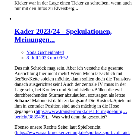
Kicker war in der Lage einen Ticker zu schreiben, wenn auch
nur mit den Infos zu Elversberg...
Kader 2023/24 - Spekulationen,
Meinungen...
Yoda Gscheidhaferl
8. Juli 2023 um 09:52
Das mit Schröck mag sein. Aber ich verstehe die gesamte
Ausrichtung hier nicht mehr! Wenn Michi tatsächlich mit
3er/5er-Kette spielen möchte, dann sollten doch die Transfers
danach ausgerichtet sein! Auch der zentrale IV muss in der
Lage sein, bei Kontern und Schnittstellen-Bällen die evtl.
durchbrechenden Stürmer abzulaufen, sozusagen als letzte
Schanz
! Malone ist dafür zu langsam! Die Rostock-Spiele mit
ihm in zentraler Position sind auch mächtig in die Hose
gegangen (
https://www.transfermarkt.de/1-fc-magdeburg…
bericht/3839499
)... Was wird denn da gescoutet?
Ebenso unsere Rechte Seite: laut Spielbericht
(
https://www.saarbruecker-zeitung.de/sport/sz-sport…dt_aid-