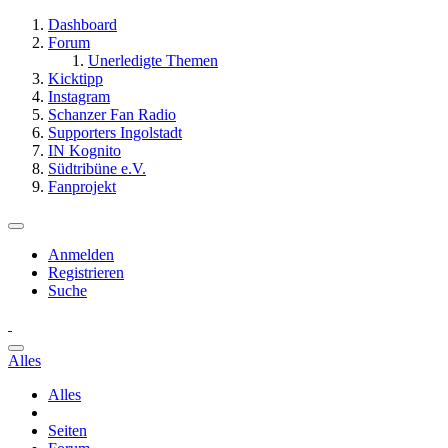
Dashboard
Forum
Unerledigte Themen
Kicktipp
Instagram
Schanzer Fan Radio
Supporters Ingolstadt
IN Kognito
Südtribüne e.V.
Fanprojekt
Anmelden
Registrieren
Suche
Alles
Alles
Seiten