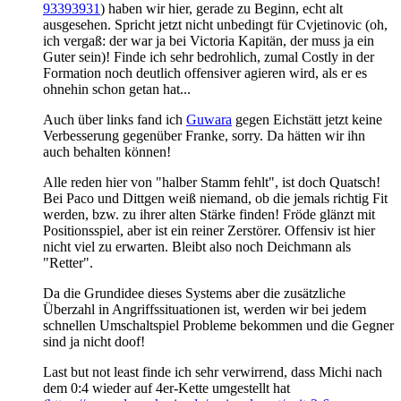
93393931
) haben wir hier, gerade zu Beginn, echt alt
ausgesehen. Spricht jetzt nicht unbedingt für Cvjetinovic (oh,
ich vergaß: der war ja bei Victoria Kapitän, der muss ja ein
Guter sein)! Finde ich sehr bedrohlich, zumal Costly in der
Formation noch deutlich offensiver agieren wird, als er es
ohnehin schon getan hat...
Auch über links fand ich
Guwara
gegen Eichstätt jetzt keine
Verbesserung gegenüber Franke, sorry. Da hätten wir ihn
auch behalten können!
Alle reden hier von "halber Stamm fehlt", ist doch Quatsch!
Bei Paco und Dittgen weiß niemand, ob die jemals richtig Fit
werden, bzw. zu ihrer alten Stärke finden! Fröde glänzt mit
Positionsspiel, aber ist ein reiner Zerstörer. Offensiv ist hier
nicht viel zu erwarten. Bleibt also noch Deichmann als
"Retter".
Da die Grundidee dieses Systems aber die zusätzliche
Überzahl in Angriffssituationen ist, werden wir bei jedem
schnellen Umschaltspiel Probleme bekommen und die Gegner
sind ja nicht doof!
Last but not least finde ich sehr verwirrend, dass Michi nach
dem 0:4 wieder auf 4er-Kette umgestellt hat