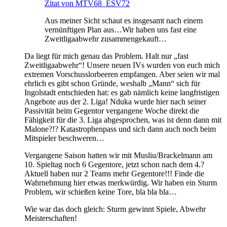
Zitat von MTV68_ESV72
Aus meiner Sicht schaut es insgesamt nach einem
vernünftigen Plan aus…Wir haben uns fast eine
Zweitligaabwehr zusammengekauft…
Da liegt für mich genau das Problem. Halt nur „fast
Zweitligaabwehr“! Unsere neuen IVs wurden von euch mich
extremen Vorschusslorbeeren empfangen. Aber seien wir mal
ehrlich es gibt schon Gründe, weshalb „Mann“ sich für
Ingolstadt entschieden hat: es gab nämlich keine langfristigen
Angebote aus der 2. Liga! Nduka wurde hier nach seiner
Passivität beim Gegentor vergangene Woche direkt die
Fähigkeit für die 3. Liga abgesprochen, was ist denn dann mit
Malone?!? Katastrophenpass und sich dann auch noch beim
Mitspieler beschweren…
Vergangene Saison hatten wir mit Musliu/Brackelmann am
10. Spieltag noch 6 Gegentore, jetzt schon nach dem 4.?
Aktuell haben nur 2 Teams mehr Gegentore!!! Finde die
Wahrnehmung hier etwas merkwürdig. Wir haben ein Sturm
Problem, wir schießen keine Tore, bla bla bla…
Wie war das doch gleich: Sturm gewinnt Spiele, Abwehr
Meisterschaften!