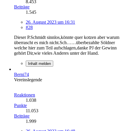
8.453
Beiträge
1.545
26. August 2023 um 16:31
#28
Dieser P.Schmidt sinnlos,könnte quer kotzen aber warum
überrascht es mich nicht.Sch……überbezahlte Söldner
welche hier zum Teil aufschlagen,danke PJ der Gewinn
gehört Dir,wie vieles Anderes unter der Hand.
Inhalt melden
Berni74
Vereinslegende
Reaktionen
1.038
Punkte
11.053
Beiträge
1.999