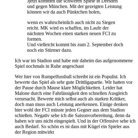
Jjetzt kommen die schweren Spiele in Dresden
und gegen München. Mit der gezeigten Leistung
können wir da auch Pünktchen holen,
wenn es wahrscheinlich auch nicht zu Siegen
reicht. MK wird es schaffen, im Laufe der
nächsten Wochen einen starken neuen FCI zu
formen.
Und vielleicht kommt bis zum 2. September doch
noch ein Stürmer dazu.
Ich war im Stadion und habe mir daheim das aufgenommene
Spiel nochmals in Ruhe angeschaut
Wer hier von Rumpelfussball schreibt ist ein Populist. Ich
bewerte das Spiel als sehr gute Drittligapartie. Wir hatten vor
der Pause durch Mause klare Möglichkeiten. Leider hat
Malone durch eine Fahrlässigkeit den schnellen Ausgleich
verursacht. Bewerte mich selbst auch als starken Kritiker,
doch man muss auch Leistung anerkennen. Einige denken
hier wohl der FCI müsste jeden Gegner aus dem Stadion
schießen. Negativ sehe ich die Saisonvorbereitung, denn da
haben wir uns nicht eingespielt. Und in der Offensive sehe ich
auch Bedarf. So schön es ist dass mit Kügel ein Spieler aus
der Region mitwirkt