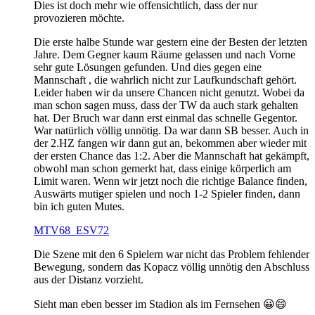
Dies ist doch mehr wie offensichtlich, dass der nur
provozieren möchte.
Die erste halbe Stunde war gestern eine der Besten der letzten
Jahre. Dem Gegner kaum Räume gelassen und nach Vorne
sehr gute Lösungen gefunden. Und dies gegen eine
Mannschaft , die wahrlich nicht zur Laufkundschaft gehört.
Leider haben wir da unsere Chancen nicht genutzt. Wobei da
man schon sagen muss, dass der TW da auch stark gehalten
hat. Der Bruch war dann erst einmal das schnelle Gegentor.
War natürlich völlig unnötig. Da war dann SB besser. Auch in
der 2.HZ fangen wir dann gut an, bekommen aber wieder mit
der ersten Chance das 1:2. Aber die Mannschaft hat gekämpft,
obwohl man schon gemerkt hat, dass einige körperlich am
Limit waren. Wenn wir jetzt noch die richtige Balance finden,
Auswärts mutiger spielen und noch 1-2 Spieler finden, dann
bin ich guten Mutes.
MTV68_ESV72
Die Szene mit den 6 Spielern war nicht das Problem fehlender
Bewegung, sondern das Kopacz völlig unnötig den Abschluss
aus der Distanz vorzieht.
Sieht man eben besser im Stadion als im Fernsehen 😀😄