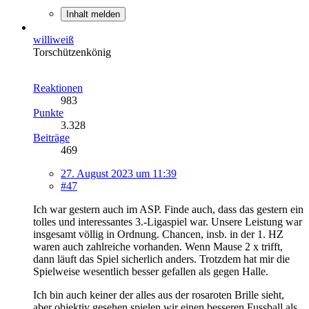
Inhalt melden
williweiß
Torschützenkönig
Reaktionen
983
Punkte
3.328
Beiträge
469
27. August 2023 um 11:39
#47
Ich war gestern auch im ASP. Finde auch, dass das gestern ein
tolles und interessantes 3.-Ligaspiel war. Unsere Leistung war
insgesamt völlig in Ordnung. Chancen, insb. in der 1. HZ
waren auch zahlreiche vorhanden. Wenn Mause 2 x trifft,
dann läuft das Spiel sicherlich anders. Trotzdem hat mir die
Spielweise wesentlich besser gefallen als gegen Halle.
Ich bin auch keiner der alles aus der rosaroten Brille sieht,
aber objektiv gesehen spielen wir einen besseren Fussball als