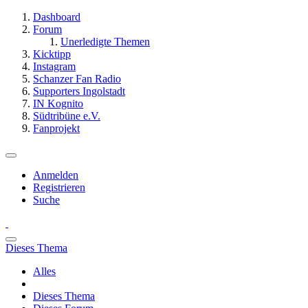
Dashboard
Forum
Unerledigte Themen
Kicktipp
Instagram
Schanzer Fan Radio
Supporters Ingolstadt
IN Kognito
Südtribüne e.V.
Fanprojekt
Anmelden
Registrieren
Suche
Dieses Thema
Alles
Dieses Thema