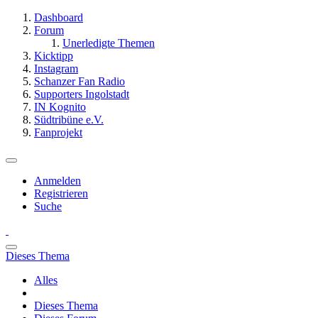
Dashboard
Forum
Unerledigte Themen
Kicktipp
Instagram
Schanzer Fan Radio
Supporters Ingolstadt
IN Kognito
Südtribüne e.V.
Fanprojekt
Anmelden
Registrieren
Suche
Dieses Thema
Alles
Dieses Thema