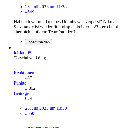
25. Juli 2023 um 11:38
#549
Habe ich während meines Urlaubs was verpasst? Nikola
Stevanovic ist wieder fit und spielt bei der U23 - erscheint
aber nicht auf dem Teamfoto der I.
Inhalt melden
fci-fan 98
Torschützenkönig
Reaktionen
487
Punkte
3.862
Beiträge
674
25. Juli 2023 um 13:30
#550