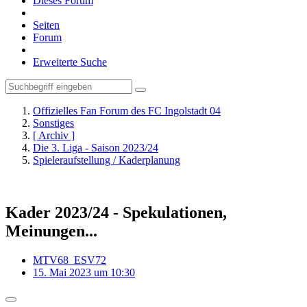
Dieses Forum
Seiten
Forum
Erweiterte Suche
Offizielles Fan Forum des FC Ingolstadt 04
Sonstiges
[ Archiv ]
Die 3. Liga - Saison 2023/24
Spieleraufstellung / Kaderplanung
Kader 2023/24 - Spekulationen,
Meinungen...
MTV68_ESV72
15. Mai 2023 um 10:30