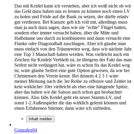
Das mit Keidel kann ich verstehen, aber ich weiß nicht ob wir
das Geld dazu haben uns es leisten zu können noch einen LV
zu holen und Fröde auf die Bank zu setzen, der dürfte relativ
gut verdienen. Bei Kanuric geh ich voll mit, allerdings muss
man ja auch dazu sagen, dass wie nie "echte" Flügel hatten,
sondern eher immer versucht haben, über die Mitte und
Halbräume uns durch zu kombinieren und dann versucht eine
Flanke oder Diagonalball zuschlagen. Aber ich glaube man
muss einfach von den Träumereien weg, dass wir nächste Jahr
eine Top 3 Manschaft haben werden. Was vielleicht auch ein
Zeichen für Keidels Verbleib ist, ist übrigens der Fakt das man
Seifert nicht verlängert hat, wäre es schon fix das Keidel weg
ist, wäre glaube Seifert eine gute Option gewesen, da wie bei
Christensen den Verein kennt. Bei deinem 4 2 3 1 wäre
meiner Meinung nach die 3er Reihe zu offensiv und Zeitler ist
kein wirklicher 10er vielleicht als eher eine hängende Spitze,
aber das haben wir die Saison auch schon gut beobachtet
können. Also falls Keidel geht ein neuer Stamm-LV, und
sonst 1-2 Außenspieler die das wirklich gelernt können und
einen Erfahrenen Stürmer, dann wäre ich zufrieden.
Inhalt melden
Gonzalez04