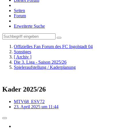
Dieses Forum
Seiten
Forum
Erweiterte Suche
Offizielles Fan Forum des FC Ingolstadt 04
Sonstiges
[ Archiv ]
Die 3. Liga - Saison 2025/26
Spieleraufstellung / Kaderplanung
Kader 2025/26
MTV68_ESV72
23. April 2025 um 11:44