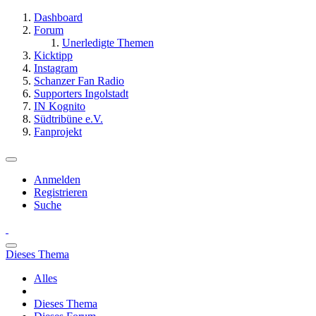
Dashboard
Forum
Unerledigte Themen
Kicktipp
Instagram
Schanzer Fan Radio
Supporters Ingolstadt
IN Kognito
Südtribüne e.V.
Fanprojekt
Anmelden
Registrieren
Suche
Dieses Thema
Alles
Dieses Thema