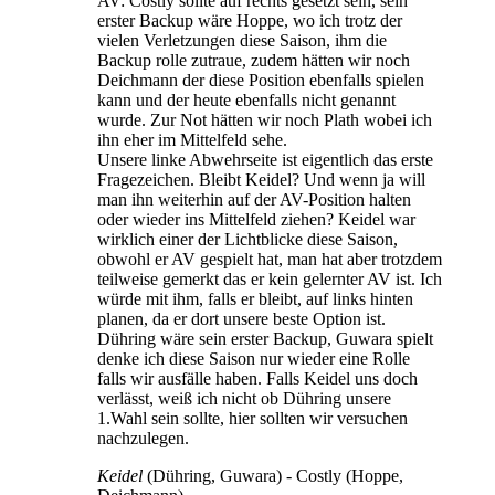
AV: Costly sollte auf rechts gesetzt sein, sein
erster Backup wäre Hoppe, wo ich trotz der
vielen Verletzungen diese Saison, ihm die
Backup rolle zutraue, zudem hätten wir noch
Deichmann der diese Position ebenfalls spielen
kann und der heute ebenfalls nicht genannt
wurde. Zur Not hätten wir noch Plath wobei ich
ihn eher im Mittelfeld sehe.
Unsere linke Abwehrseite ist eigentlich das erste
Fragezeichen. Bleibt Keidel? Und wenn ja will
man ihn weiterhin auf der AV-Position halten
oder wieder ins Mittelfeld ziehen? Keidel war
wirklich einer der Lichtblicke diese Saison,
obwohl er AV gespielt hat, man hat aber trotzdem
teilweise gemerkt das er kein gelernter AV ist. Ich
würde mit ihm, falls er bleibt, auf links hinten
planen, da er dort unsere beste Option ist.
Dühring wäre sein erster Backup, Guwara spielt
denke ich diese Saison nur wieder eine Rolle
falls wir ausfälle haben. Falls Keidel uns doch
verlässt, weiß ich nicht ob Dühring unsere
1.Wahl sein sollte, hier sollten wir versuchen
nachzulegen.
Keidel
(Dühring, Guwara) - Costly (Hoppe,