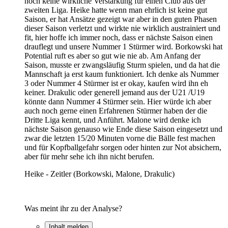
noch keine wirkliche Verstärkung für einen Club aus der
zweiten Liga. Heike hatte wenn man ehrlich ist keine gut
Saison, er hat Ansätze gezeigt war aber in den guten Phasen
dieser Saison verletzt und wirkte nie wirklich austrainiert und
fit, hier hoffe ich immer noch, dass er nächste Saison einen
drauflegt und unsere Nummer 1 Stürmer wird. Borkowski hat
Potential ruft es aber so gut wie nie ab. Am Anfang der
Saison, musste er zwangsläufig Sturm spielen, und da hat die
Mannschaft ja erst kaum funktioniert. Ich denke als Nummer
3 oder Nummer 4 Stürmer ist er okay, kaufen wird ihn eh
keiner. Drakulic oder generell jemand aus der U21 /U19
könnte dann Nummer 4 Stürmer sein. Hier würde ich aber
auch noch gerne einen Erfahrenen Stürmer haben der die
Dritte Liga kennt, und Anführt. Malone wird denke ich
nächste Saison genauso wie Ende diese Saison eingesetzt und
zwar die letzten 15/20 Minuten vorne die Bälle fest machen
und für Kopfballgefahr sorgen oder hinten zur Not absichern,
aber für mehr sehe ich ihn nicht berufen.
Heike - Zeitler (Borkowski, Malone, Drakulic)
Was meint ihr zu der Analyse?
Inhalt melden