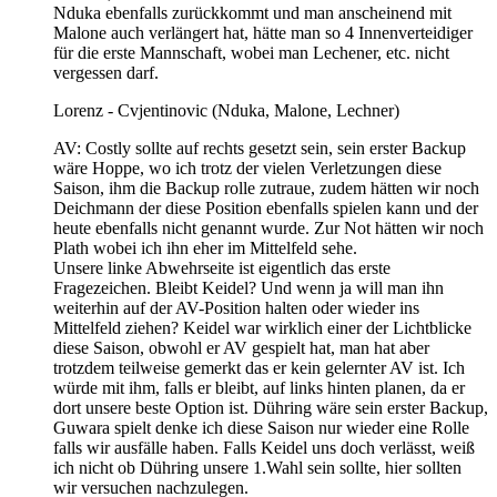
Nduka ebenfalls zurückkommt und man anscheinend mit
Malone auch verlängert hat, hätte man so 4 Innenverteidiger
für die erste Mannschaft, wobei man Lechener, etc. nicht
vergessen darf.
Lorenz - Cvjentinovic (Nduka, Malone, Lechner)
AV: Costly sollte auf rechts gesetzt sein, sein erster Backup
wäre Hoppe, wo ich trotz der vielen Verletzungen diese
Saison, ihm die Backup rolle zutraue, zudem hätten wir noch
Deichmann der diese Position ebenfalls spielen kann und der
heute ebenfalls nicht genannt wurde. Zur Not hätten wir noch
Plath wobei ich ihn eher im Mittelfeld sehe.
Unsere linke Abwehrseite ist eigentlich das erste
Fragezeichen. Bleibt Keidel? Und wenn ja will man ihn
weiterhin auf der AV-Position halten oder wieder ins
Mittelfeld ziehen? Keidel war wirklich einer der Lichtblicke
diese Saison, obwohl er AV gespielt hat, man hat aber
trotzdem teilweise gemerkt das er kein gelernter AV ist. Ich
würde mit ihm, falls er bleibt, auf links hinten planen, da er
dort unsere beste Option ist. Dühring wäre sein erster Backup,
Guwara spielt denke ich diese Saison nur wieder eine Rolle
falls wir ausfälle haben. Falls Keidel uns doch verlässt, weiß
ich nicht ob Dühring unsere 1.Wahl sein sollte, hier sollten
wir versuchen nachzulegen.