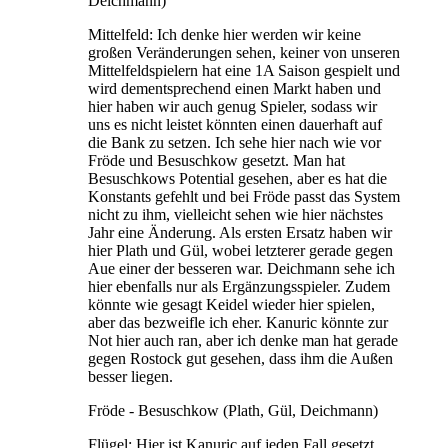
Deichmann)
Mittelfeld: Ich denke hier werden wir keine
großen Veränderungen sehen, keiner von unseren
Mittelfeldspielern hat eine 1A Saison gespielt und
wird dementsprechend einen Markt haben und
hier haben wir auch genug Spieler, sodass wir
uns es nicht leistet könnten einen dauerhaft auf
die Bank zu setzen. Ich sehe hier nach wie vor
Fröde und Besuschkow gesetzt. Man hat
Besuschkows Potential gesehen, aber es hat die
Konstants gefehlt und bei Fröde passt das System
nicht zu ihm, vielleicht sehen wie hier nächstes
Jahr eine Änderung. Als ersten Ersatz haben wir
hier Plath und Gül, wobei letzterer gerade gegen
Aue einer der besseren war. Deichmann sehe ich
hier ebenfalls nur als Ergänzungsspieler. Zudem
könnte wie gesagt Keidel wieder hier spielen,
aber das bezweifle ich eher. Kanuric könnte zur
Not hier auch ran, aber ich denke man hat gerade
gegen Rostock gut gesehen, dass ihm die Außen
besser liegen.
Fröde - Besuschkow (Plath, Gül, Deichmann)
Flügel: Hier ist Kanuric auf jeden Fall gesetzt