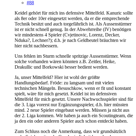
#88
Keidel gehört für mich ins defensive Mittelfeld. Kanuric sollte
als 8er oder 10er eingesetzt werden, da er die entsprechende
Technik besitzt und auch torgefährlich ist. Als Aussenstürmer
ist er nicht schnell genug. In der Abwehrreihe (IV) benötigen
wir mindestens 4 Spieler (Cvjetinovic, Lorenz, Decker,
Nduka?, Lechner?); d.h. je nach Geldbeutel bräuchten wir
hier nicht nachbessern.
Uns fehlen im Sturm schnelle spritzige Aussenstürmer. Wenn
solche vorhanden wären könnten z.B. Zeitler, Heike,
Drakullic und Borkowski besser bedient werden.
Ja, unser Mittelfeld? Hier ist wohl der größte
Handlungsbedarf. Fröde: zu langsam und mit vielen
technischen Mängeln. Besuschkow, wenn er fit und konstant
spielt, wäre für mich gesetzt. Keidel ist im defensiven
Mittelfeld für mich gesetzt. Unsere Nachwuchsspieler sind für
die 3. Liga vorerst nur Ergänzungsspieler, d.h. hier müssten
mind. 2 neue Spieler eingebaut werden. Müssen ja nicht aus
der 2. Liga kommen. Wir haben ja auch ein Scoutingteam, die
ja den ein oder anderen Spieler auch schon entdeckt haben.
Zum Schluss noch die Anmerkung, dass wir grundsätzlich