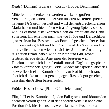
Keidel
(Dühring, Guwara) - Costly (Hoppe, Deichmann)
Mittelfeld: Ich denke hier werden wir keine großen
Veränderungen sehen, keiner von unseren Mittelfeldspielern
hat eine 1A Saison gespielt und wird dementsprechend einen
Markt haben und hier haben wir auch genug Spieler, sodass
wir uns es nicht leistet könnten einen dauerhaft auf die Bank
zu setzen. Ich sehe hier nach wie vor Fröde und Besuschkow
gesetzt. Man hat Besuschkows Potential gesehen, aber es hat
die Konstants gefehlt und bei Fröde passt das System nicht zu
ihm, vielleicht sehen wie hier nächstes Jahr eine Änderung.
Als ersten Ersatz haben wir hier Plath und Gül, wobei
letzterer gerade gegen Aue einer der besseren war.
Deichmann sehe ich hier ebenfalls nur als Ergänzungsspieler.
Zudem könnte wie gesagt Keidel wieder hier spielen, aber das
bezweifle ich eher. Kanuric könnte zur Not hier auch ran,
aber ich denke man hat gerade gegen Rostock gut gesehen,
dass ihm die Außen besser liegen.
Fröde - Besuschkow (Plath, Gül, Deichmann)
Flügel: Hier ist Kanuric auf jeden Fall gesetzt und könnte den
nächsten Schritt gehen. Auf der anderen Seite, ist noch eine
Position frei, hier ist unsere zweite kritische Position, da