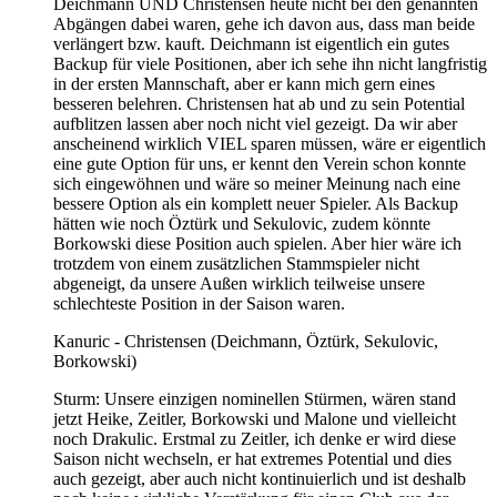
Deichmann UND Christensen heute nicht bei den genannten
Abgängen dabei waren, gehe ich davon aus, dass man beide
verlängert bzw. kauft. Deichmann ist eigentlich ein gutes
Backup für viele Positionen, aber ich sehe ihn nicht langfristig
in der ersten Mannschaft, aber er kann mich gern eines
besseren belehren. Christensen hat ab und zu sein Potential
aufblitzen lassen aber noch nicht viel gezeigt. Da wir aber
anscheinend wirklich VIEL sparen müssen, wäre er eigentlich
eine gute Option für uns, er kennt den Verein schon konnte
sich eingewöhnen und wäre so meiner Meinung nach eine
bessere Option als ein komplett neuer Spieler. Als Backup
hätten wie noch Öztürk und Sekulovic, zudem könnte
Borkowski diese Position auch spielen. Aber hier wäre ich
trotzdem von einem zusätzlichen Stammspieler nicht
abgeneigt, da unsere Außen wirklich teilweise unsere
schlechteste Position in der Saison waren.
Kanuric - Christensen (Deichmann, Öztürk, Sekulovic,
Borkowski)
Sturm: Unsere einzigen nominellen Stürmen, wären stand
jetzt Heike, Zeitler, Borkowski und Malone und vielleicht
noch Drakulic. Erstmal zu Zeitler, ich denke er wird diese
Saison nicht wechseln, er hat extremes Potential und dies
auch gezeigt, aber auch nicht kontinuierlich und ist deshalb