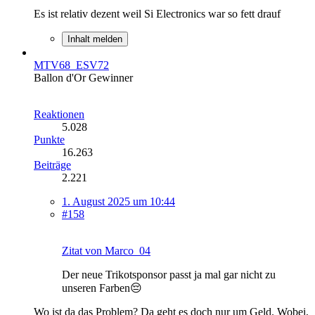
Es ist relativ dezent weil Si Electronics war so fett drauf
Inhalt melden
MTV68_ESV72
Ballon d'Or Gewinner
Reaktionen
5.028
Punkte
16.263
Beiträge
2.221
1. August 2025 um 10:44
#158
Zitat von Marco_04
Der neue Trikotsponsor passt ja mal gar nicht zu
unseren Farben😔
Wo ist da das Problem? Da geht es doch nur um Geld. Wobei,