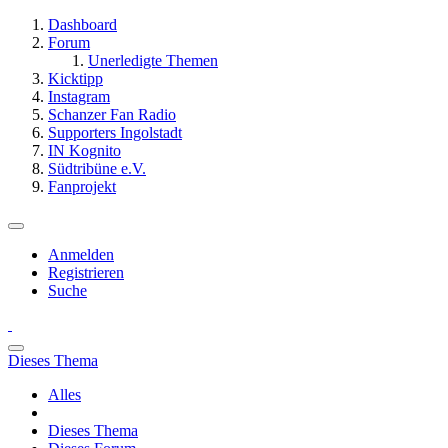
Dashboard
Forum
Unerledigte Themen
Kicktipp
Instagram
Schanzer Fan Radio
Supporters Ingolstadt
IN Kognito
Südtribüne e.V.
Fanprojekt
Anmelden
Registrieren
Suche
Dieses Thema
Alles
Dieses Thema