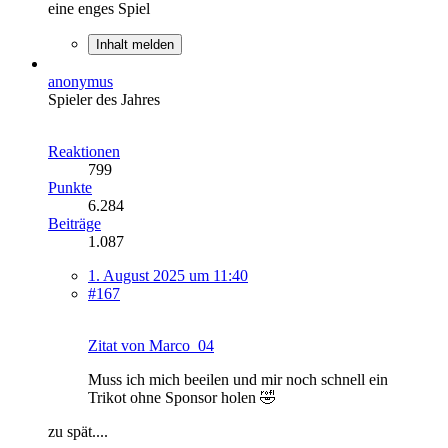
eine enges Spiel
Inhalt melden
anonymus
Spieler des Jahres
Reaktionen
799
Punkte
6.284
Beiträge
1.087
1. August 2025 um 11:40
#167
Zitat von Marco_04
Muss ich mich beeilen und mir noch schnell ein
Trikot ohne Sponsor holen 🤣
zu spät....