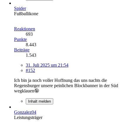
Spider
Fußballikone
Reaktionen
693
Punkte
8.443
Beiträge
1.543
31. Juli 2025 um 21:54
#152
Ich bin ja noch voller Hoffnung das uns nachts die
Regensburger unsere peinlichen Blockbanner in der Süd
wegklauen🤪
Inhalt melden
Gonzalez04
Leistungsträger