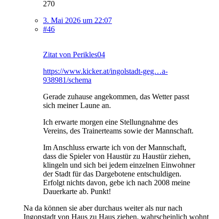
270
3. Mai 2026 um 22:07
#46
Zitat von Perikles04
https://www.kicker.at/ingolstadt-geg…a-
938981/schema
Gerade zuhause angekommen, das Wetter passt
sich meiner Laune an.
Ich erwarte morgen eine Stellungnahme des
Vereins, des Trainerteams sowie der Mannschaft.
Im Anschluss erwarte ich von der Mannschaft,
dass die Spieler von Haustür zu Haustür ziehen,
klingeln und sich bei jedem einzelnen Einwohner
der Stadt für das Dargebotene entschuldigen.
Erfolgt nichts davon, gebe ich nach 2008 meine
Dauerkarte ab. Punkt!
Na da können sie aber durchaus weiter als nur nach
Ingonstadt von Haus zu Haus ziehen, wahrscheinlich wohnt