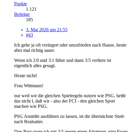
Punkte
1.121
Beiträge
185
3. Mai 2026 um 21:55
#43
Ich gehe ja oft verärgert oder unzufrieden nach Hause, heute
aber mal richtig sauer.
Wenn ich 2:0 und 3:1 führe und dann 3:5 verliere ist
eigentlich alles gesagt.
Heute nicht!
Frau Wittmann!
nur weil wir die gleichen Spielregeln nutzen wie PSG, heißt
das nicht l, daß wir - also der FCI - den gleichen Sport
machen wie PSG.
PSG Anstöße ausführen zu lassen, ist die übernächste Stufe
nach Realsatire.
Den Rest spare ich mir 3:5 gegen einen Absteiger, eine Frage