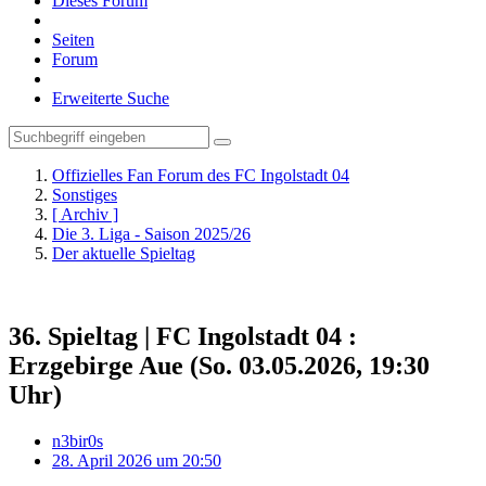
Dieses Forum
Seiten
Forum
Erweiterte Suche
Offizielles Fan Forum des FC Ingolstadt 04
Sonstiges
[ Archiv ]
Die 3. Liga - Saison 2025/26
Der aktuelle Spieltag
36. Spieltag | FC Ingolstadt 04 :
Erzgebirge Aue (So. 03.05.2026, 19:30
Uhr)
n3bir0s
28. April 2026 um 20:50