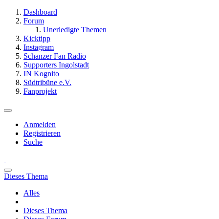
Dashboard
Forum
Unerledigte Themen
Kicktipp
Instagram
Schanzer Fan Radio
Supporters Ingolstadt
IN Kognito
Südtribüne e.V.
Fanprojekt
Anmelden
Registrieren
Suche
Dieses Thema
Alles
Dieses Thema